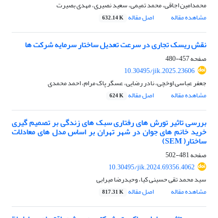
محمدامین اجاقی، محمد تمیمی، سعید نصیری، مهدی بصیرت
مشاهده مقاله
اصل مقاله
632.14 K
نقش ریسک تجاری در سرعت تعدیل ساختار سرمایه شرکت ها
صفحه
457-480
10.30495/jik.2025.23606
جعفر عباسی اوخچی، نادر رضایی، عسگر پاک مرام، احمد محمدی
مشاهده مقاله
اصل مقاله
624 K
بررسی تاثیر تورش های رفتاری سبک های زندگی بر تصمیم گیری
خرید خانم های جوان در شهر تهران بر اساس مدل های معادلات
ساختار( SEM)
صفحه
481-502
10.30495/jik.2024.69356.4062
سید محمد تقی حسینی کیا، وحیدرضا میرابی
مشاهده مقاله
اصل مقاله
817.31 K