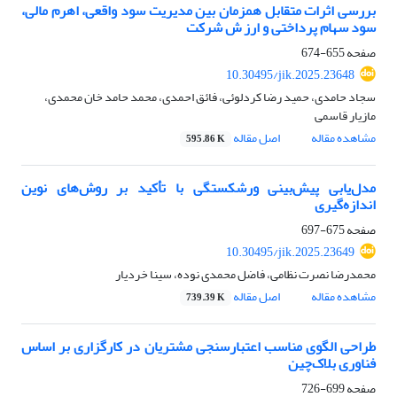
بررسی اثرات متقابل همزمان بین مدیریت سود واقعی، اهرم مالی،
سود سهام پرداختی و ارز ش شرکت
صفحه
655-674
10.30495/jik.2025.23648
سجاد حامدی، حمید رضا کردلوئی، فائق احمدی، محمد حامد خان محمدی،
مازیار قاسمی
مشاهده مقاله
اصل مقاله
595.86 K
مدل‌یابی پیش‌بینی ورشکستگی با تأکید بر روش‌های نوین
اندازه‌گیری
صفحه
675-697
10.30495/jik.2025.23649
محمدرضا نصرت نظامی، فاضل محمدی نوده، سینا خردیار
مشاهده مقاله
اصل مقاله
739.39 K
طراحی الگوی مناسب اعتبارسنجی مشتریان در کارگزاری بر اساس
فناوری بلاک‌چین
صفحه
699-726