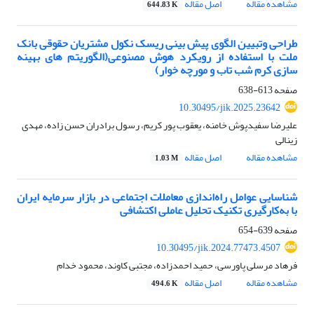
مشاهده مقاله
اصل مقاله
644.83 K
طراحی وتبیین الگوی پیش بینی ریسک نکول مشتریان حقوقی بانک
ملت با استفاده از رویکرد هوش مصنوعی(الگوریتم های بهینه
سازی کرم شب تاب و مورچه خوار)
صفحه
613-638
10.30495/jik.2025.23642
علیرضا سفیدپوش خامنه، یعقوب پور کریم، رسول برادران حسن زاده، مهدی
زینالی
مشاهده مقاله
اصل مقاله
1.03 M
شناسایی عوامل راه‌اندازی معاملات اجتماعی در بازار سرمایه ایران
با به‌کارگیری تکنیک تحلیل عاملی اکتشافی
صفحه
639-654
10.30495/jik.2024.77473.4507
فرهاد مرسلی پاورسی، حمید احمدزاده، مجتبی کاوند، محمود خدام
مشاهده مقاله
اصل مقاله
494.6 K