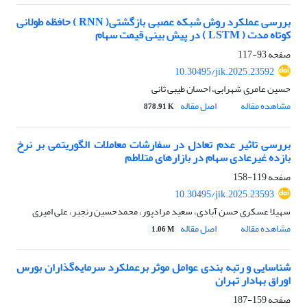
بررسی عملکرد روش شبکه عصبی بازگشتی( RNN ) حافظه طولانی
کوتاه مدت ( LSTM ) در پیش بینی قیمت سهام
صفحه
93-117
10.30495/jik.2025.23592
حسین عامری شهرابی، احسان طیبی ثانی
مشاهده مقاله
اصل مقاله
878.91 K
بررسی تاثیر عدم تعادل در سفارشات معاملات الگوریتمی بر نرخ
بازده غیرعادی سهام در بازارهای متلاطم
صفحه
119-158
10.30495/jik.2025.23593
سهیلا عسکری حسن آبادی، سعید مرادپور، محمدحسین رنجبر، علی امیری
مشاهده مقاله
اصل مقاله
1.06 M
شناسایی و رتبه بندی عوامل موثر برعملکرد سرمایه‌گذاران بورس
اوراق بهادار تهران
صفحه
159-187