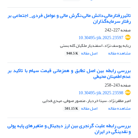
تاثیررفتارمالی،دانش مالی،نگرش مالی و عوامل فردی_ اجتماعی بر
رفتار سرمایه‌گذاران
صفحه
227-242
10.30495/jik.2025.23597
ربابه یوسف نژاد، اسفندیار ملکیان کله بستی
مشاهده مقاله
اصل مقاله
940.5 K
بررسی رابطه بین اصل تطابق و همزمانی قیمت سهام با تاکید بر
عدم اطمینان محیطی
صفحه
243-258
10.30495/jik.2025.23598
امیر مظفرنژاد، سینا خردیار، منصور صوفی، مهدی فدایی
مشاهده مقاله
اصل مقاله
501.15 K
بررسی رابطه علیت گرنجری بین ارز دیجیتال و متغیرهای پایه پولی
و نقدینگی در ایران