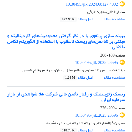
10.30495/jik.2024.68127.4002
ساناز خطابی، مجید غرقی
مشاهده مقاله
اصل مقاله
822.95 K
بهینه سازی پرتفوی با در نظر گرفتن محدودیت‌های کاردینالیته و
مبتنی بر شاخص‌های ریسک نامطلوب با استفاده از الگوریتم تکامل
تفاضلی
صفحه
189-208
10.30495/jik.2025.23595
بهناز قدیمی، مهرزاد مینویی، غلامرضا زمردیان، میرفیض فلاح شمس
مشاهده مقاله
اصل مقاله
1.24 M
ریسک ژئوپلیتیک و رفتار تأمین مالی شرکت ها: شواهدی از بازار
سرمایه ایران
صفحه
209-226
10.30495/jik.2025.23596
نسرین ذوالفقارخانی، ابراهیم ابراهیمی، نادر نقشینه
مشاهده مقاله
اصل مقاله
518.73 K