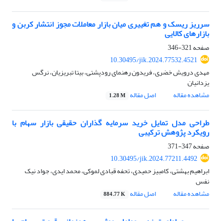
سرریز ریسک و هم تغییری میان بازار معاملات مجوز انتشار کربن و
بازارهای کالایی
صفحه
321-346
10.30495/jik.2024.77532.4521
مهدی درویش خضری، فریدون رهنمای رودپشتی، بیتا تبریزیان، نرگس
یزدانیان
مشاهده مقاله
اصل مقاله
1.28 M
طراحی مدل تمایل خرید سرمایه گذاران حقیقی بازار سهام با
رویکرد پژوهش ترکیبی
صفحه
347-371
10.30495/jik.2024.77211.4492
ابراهیم بهشتی، کامبیز حمیدی، تحفه قبادی لموکی، محمد ایدی، جواد نیک
نفس
مشاهده مقاله
اصل مقاله
884.77 K