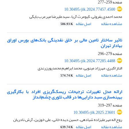
صفحه
259-277
10.30495/jik.2024.77457.4500
محمد احمدی بفروئی، کیومرث آریا، سیدعلیرضا میرعرب بایگی
مشاهده مقاله
اصل مقاله
586.93 K
تاثیر ساختار تامین مالی بر خلق نقدینگی بانک‌های بورس اوراق
بهادار تهران
صفحه
279-296
10.30495/jik.2024.77285.4488
الناز اکبری، مهرزاد مینویی، محمد ابراهیم محمدپورزرندی
مشاهده مقاله
اصل مقاله
574.74 K
ارائه مدل تغییرات ترجیحات ریسک‌گریزی افراد با بکارگیری
بهینه‌سازی سبد دارایی‌ها در قالب تئوری چشم‌انداز
صفحه
297-319
10.30495/jik.2025.23601
روح اله مهرعلیزاده شیادهی، حسین دیده خانی، علی خوزین، آرش نادریان
مشاهده مقاله
اصل مقاله
639.74 K