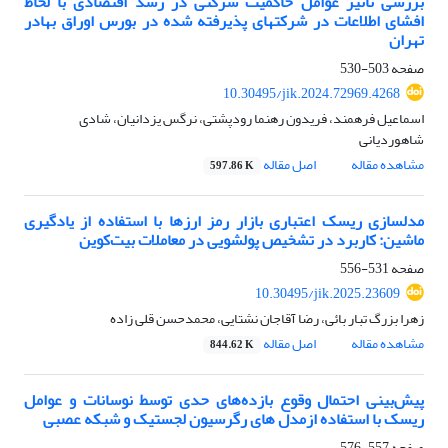
بررسی تاثیر عوامل حاکمیت شرکتی در رشد اقتصادی با لحاظ
افشای اطلاعات در شرکتهای پذیرفته شده در بورس اوراق بهادر
تهران
صفحه
503-530
10.30495/jik.2024.72969.4268
اسماعیل فرهمند، فریدون رهنما رودپشتی، نرگس یزدانیان، شادی
شاهوردیانی
مشاهده مقاله
اصل مقاله
597.86 K
مدلسازی ریسک اعتباری بازار رمز ارزها با استفاده از یادگیری
ماشین: کاربرد در تشخیص پولشویی در معاملات بیت‌کوین
صفحه
531-556
10.30495/jik.2025.23609
زهرا بزرگ تبار بائی، رضا آقاجان نشتایی، محمدحسن قلی زاده
مشاهده مقاله
اصل مقاله
844.62 K
پیش‌بینی احتمال وقوع بازده‌های حدی توسط نوسانات و عوامل
ریسک با استفاده ازمدل های رگرسیون لجستیک و شبکه عصبی
صفحه
557-576