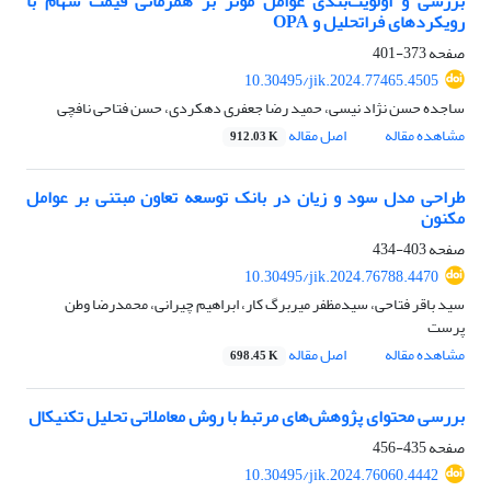
بررسی و اولویت‌بندی عوامل موثر بر همزمانی قیمت سهام با
رویکردهای فراتحلیل و OPA
صفحه
373-401
10.30495/jik.2024.77465.4505
ساجده حسن نژاد نیسی، حمید رضا جعفری دهکردی، حسن فتاحی نافچی
مشاهده مقاله
اصل مقاله
912.03 K
طراحی مدل سود و زیان در بانک توسعه تعاون مبتنی بر عوامل
مکنون
صفحه
403-434
10.30495/jik.2024.76788.4470
سید باقر فتاحی، سیدمظفر میربرگ کار، ابراهیم چیرانی، محمدرضا وطن
پرست
مشاهده مقاله
اصل مقاله
698.45 K
بررسی محتوای پژوهش‌های مرتبط با روش معاملاتی تحلیل تکنیکال
صفحه
435-456
10.30495/jik.2024.76060.4442