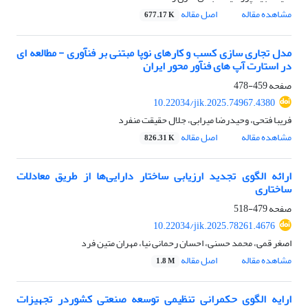
مشاهده مقاله
اصل مقاله
677.17 K
مدل تجاری سازی کسب و کارهای نوپا مبتنی بر فنآوری - مطالعه ای
در استارت آپ های فنآور محور ایران
صفحه
459-478
10.22034/jik.2025.74967.4380
فریبا فتحی، وحیدرضا میرابی، جلال حقیقت منفرد
مشاهده مقاله
اصل مقاله
826.31 K
ارائه الگوی تجدید ارزیابی ساختار دارایی‌ها از طریق معادلات
ساختاری
صفحه
479-518
10.22034/jik.2025.78261.4676
اصغر قمی، محمد حسنی، احسان رحمانی نیا، مهران متین فرد
مشاهده مقاله
اصل مقاله
1.8 M
ارایه الگوی حکمرانی تنظیمی توسعه صنعتی کشوردر تجهیزات