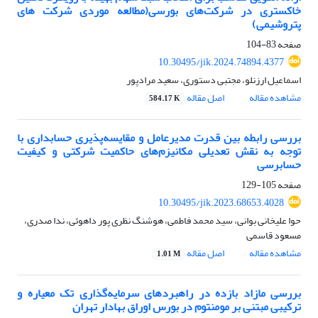
خاکستری در شرکت‌های بورسی(مطالعه موردی شرکت های
پتروشیمی)
صفحه
83-104
10.30495/jik.2024.74894.4377
اسماعیل ارزنلو، مجتبی دستوری، سعید مرادپور
مشاهده مقاله
اصل مقاله
584.17 K
بررسی رابطه بین قدرت مدیرعامل و مقایسه‌پذیری حسابداری با
توجه به نقش تعدیلی مکانیزم‌های حاکمیت شرکتی و کیفیت
حسابرسی
صفحه
105-129
10.30495/jik.2023.68653.4028
حوا علیخانی بوانی، سید محمد فاطمی، هوشنگ نظری پور داهوئی، ندا صدری،
مسعود قاسمی
مشاهده مقاله
اصل مقاله
1.01 M
بررسی مازاد بازده در راهبردهای سرمایه‌گذاری تک معیاره و
ترکیبی مبتنی بر مومنتوم در بورس اوراق بهادار تهران