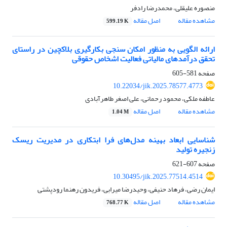
منصوره علیقلی، محمدرضا رادفر
مشاهده مقاله
اصل مقاله
599.19 K
ارائه الگویی به منظور امکان سنجی بکارگیری بلاکچین در راستای
تحقق درآمدهای مالیاتی فعالیت اشخاص حقوقی
صفحه
581-605
10.22034/jik.2025.78577.4773
عاطفه ملکی، محمود رحمانی، علی اصغر طاهرآبادی
مشاهده مقاله
اصل مقاله
1.04 M
شناسایی ابعاد بهینه مدل‌های فرا ابتکاری در مدیریت ریسک
زنجیره تولید
صفحه
607-621
10.30495/jik.2025.77514.4514
ایمان رضی، فرهاد حنیفی، وحیدرضا میرابی، فریدون رهنما رودپشتی
مشاهده مقاله
اصل مقاله
768.77 K