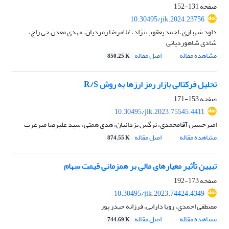
صفحه
131-152
10.30495/jik.2024.23756
داود شهبازی، احمد یعقوب نژاد، غلامرضا زمردیان، مهدی معدن چی زاج،
شادی شاهوردیانی
مشاهده مقاله
اصل مقاله
850.25 K
تحلیل فرکتالی بازار رمز ارزها به روش R/S
صفحه
153-171
10.30495/jik.2023.75545.4411
امیرحسین آقامحمدی، نرگس یزدانیان، هدی همتی، سید علیرضا میرعرب
مشاهده مقاله
اصل مقاله
874.55 K
تبیین تأثیر معیارهای مالی بر همزمانی قیمت سهام
صفحه
173-192
10.30495/jik.2023.74424.4349
مصطفی احمدی، رویا دارابی، فرزانه حیدر پور
مشاهده مقاله
اصل مقاله
744.69 K