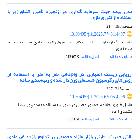
مدل بیمه جهت سرمایه گذاری در زنجیره تأمین کشاورزی با
استفاده از تئوری بازی
صفحه
193-214
10.30495/jik.2025.77431.4497
حامد فروگذار، داود عندلیب اردکانی، علی مروتی شریف آبادی، سید حبیب الله
میرغفوری
مشاهده مقاله
اصل مقاله
942.07 K
ارزیابی ریسک اعتباری در وام‌دهی نفر به نفر با استفاده از
روش‌های رگرسیون هسته‌ای وزن‌دار شده و رتبه‌بندی ساده
صفحه
215-227
10.30495/jik.2023.62005.4296
هابیل خاوری، فاطمه احمدی، مجتبی مرادپور، رحمت اله محمدی پور، رضا
مشهدی زاده
مشاهده مقاله
اصل مقاله
1.31 M
نقش قدرت رقابتی بازار مازاد محصول بر تداوم بازده غیرعادی