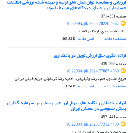
ارزیابی و مقایسه توان مدل های اولیه و بهینه شده ارزشی اطلاعات
حسابداری بر مبنای دیدگاه های مرتبط با سود
صفحه
351-371
10.30495/jik.2025.78220.4667
آزاده شامحمدی، آزیتا جهانشاد
مشاهده مقاله
اصل مقاله
863.83 K
ارائه الگوی خلق ارزش نوین در بانکداری
صفحه
399-439
10.22034/jik.2024.77887.4589
فروغ عابدی، حمیدرضا وکیلی‌فرد، حمید رضا کردلوئی، مریم خلیلی عراقی
مشاهده مقاله
اصل مقاله
1.74 M
اثرات نامتقارن تکانه های نرخ ارز غیر رسمی بر سرمایه گذاری
بخش خصوصی در مسکن ایران
صفحه
441-457
10.22034/jik.2025.77312.4490
سید مجید پورسید، عباس علوی راد