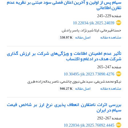
سهام پس از اولین و آخرین اعلان فصلی سود مبتنی بر نظریه عدم
تقارن اطلاعاتی
صفحه
229-245
10.22034/jik.2025.24039
حسنا قهرمانی، لیلا شیرنژاد، یاسر رادش
مشاهده مقاله
اصل مقاله
530.97 K
تأثیر عدم اطمینان اطلاعات و ویژگی‌های شرکت بر ارزش گذاری
شرکت هدف در ادغام و اکتساب
صفحه
247-265
10.30495/jik.2023.73090.4276
نیکو محمدشریفی، سیدعلی نبوی چاشمی، ناصر یداله زاده طبری
مشاهده مقاله
اصل مقاله
946.27 K
بررسی اثرات نامتقارن انعطاف پذیری نرخ ارز بر شاخص قیمت
سهام در ایران
صفحه
267-292
10.22034/jik.2025.76092.4445