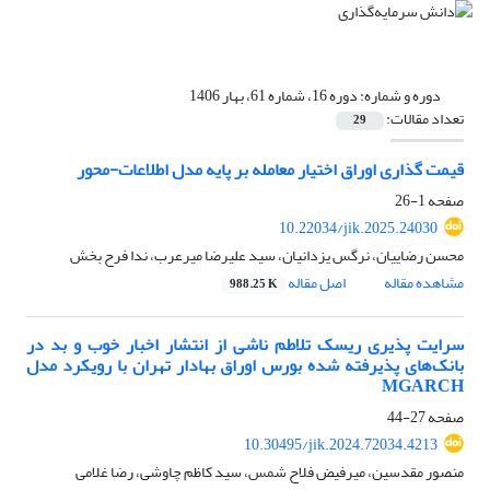
دوره و شماره:
دوره 16، شماره 61، بهار 1406
تعداد مقالات:
29
قیمت گذاری اوراق اختیار معامله بر پایه مدل اطلاعات-محور
صفحه
1-26
10.22034/jik.2025.24030
محسن رضاییان، نرگس یزدانیان، سید علیرضا میرعرب، ندا فرح بخش
مشاهده مقاله
اصل مقاله
988.25 K
سرایت پذیری ریسک تلاطم ناشی از انتشار اخبار خوب و بد در
بانک‌های پذیرفته شده بورس اوراق بهادار تهران با رویکرد مدل
MGARCH
صفحه
27-44
10.30495/jik.2024.72034.4213
منصور مقدسین، میرفیض فلاح شمس، سید کاظم چاوشی، رضا غلامی