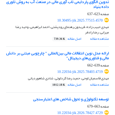
تدوین الگوی پاردایمی تاب آوری مالی در صنعت آب به روش تئوری
داده بنیاد
صفحه
623-637
10.30495/jik.2025.77515.4570
مهدی حبیب زاده، فریدون رهنمای رودپشتی، احمد ابراهیمی، وحید رضا
میرابی، رضا رادفر
مشاهده مقاله
اصل مقاله
739.36 K
ارائه مدل نوین انتقالات مالی بین‌المللی " چارچوبی مبتنی بر دانش
مالی و فناوری‌های دیجیتال"
صفحه
639-662
10.22034/jik.2025.78403.4719
مهدی قاسمیان اوجی، حمید رضا کردلوئی، شادی شاهوردیانی
مشاهده مقاله
اصل مقاله
1012.18 K
توسعه تکنولوژی و تحول شاخص های اعتبارسنجی
صفحه
663-679
10.22034/jik.2026.78427.4729