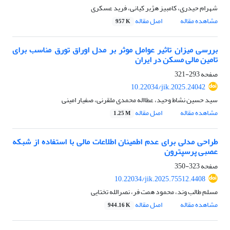
شهرام حیدری، کامبیز هژبر کیانی، فرید عسکری
مشاهده مقاله
اصل مقاله
957 K
بررسی میزان تاثیر عوامل موثر بر مدل اوراق تورق مناسب برای
تامین مالی مسکن در ایران
صفحه
293-321
10.22034/jik.2025.24042
سید حسین نشاط وحید، عطااله محمدی ملقرنی، صفیار امینی
مشاهده مقاله
اصل مقاله
1.25 M
طراحی مدلی برای عدم اطمینان اطلاعات مالی با استفاده از شبکه
عصبی پرسپترون
صفحه
323-350
10.22034/jik.2025.75512.4408
مسلم طالب وند، محمود همت فر، نصرالله تختایی
مشاهده مقاله
اصل مقاله
944.16 K