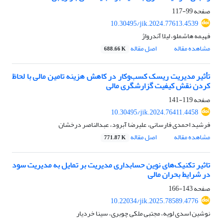
صفحه
99-117
10.30495/jik.2024.77613.4539
فهیمه هاشملو، لیلا آندرواژ
مشاهده مقاله
اصل مقاله
688.66 K
تأثیر مدیریت ریسک کسب‌وکار در کاهش هزینه تامین مالی با لحاظ
کردن نقش کیفیت گزارشگری مالی
صفحه
119-141
10.30495/jik.2024.76411.4458
فرشید احمدی فارسانی، علیرضا آبرود، عبدالناصر درخشان
مشاهده مقاله
اصل مقاله
771.87 K
تاثیر تکنیک‌های نوین حسابداری مدیریت بر تمایل به مدیریت سود
در شرایط بحران مالی
صفحه
143-166
10.22034/jik.2025.78589.4776
نوشین اسدی لویه، مجتبی ملکی چوبری، سینا خردیار