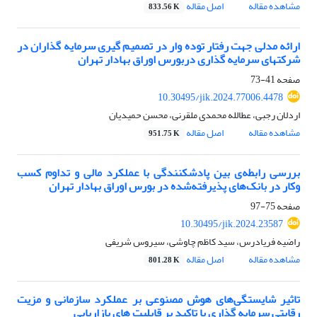
مشاهده مقاله
اصل مقاله
833.56 K
ارائه مدلی جهت رفتار توده وار در تصمیم گیری سرمایه گذاران در
شرکتهای سرمایه گذاری دربورس اوراق بهادار تهران
صفحه
41-73
10.30495/jik.2024.77006.4478
اردلان رجبی، عطالله محمدی ملقرنی، محسن حمیدیان
مشاهده مقاله
اصل مقاله
951.75 K
بررسی رابطه‌ی بین پادشکنندگی با عملکرد مالی و تداوم کسب
وکار در بانک‌های پذیرفته‌شده در بورس اوراق بهادار تهران
صفحه
75-97
10.30495/jik.2024.23587
راضیه فریادرس، سید کاظم چاوشی، سیروس شریفی
مشاهده مقاله
اصل مقاله
801.28 K
تاثیر شایستگی‌های هوش مصنوعی بر عملکرد سازمانی و مزیت
رقابتی سرمایه گذاری با تاکید بر قابلیت های بازاریابی