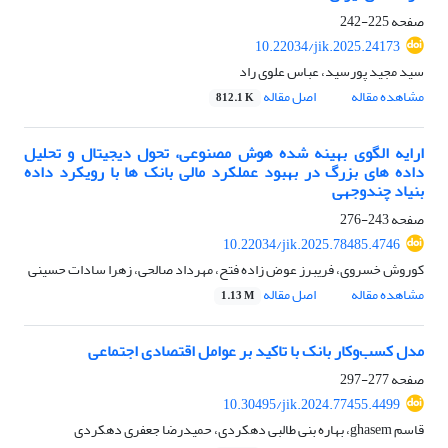
صفحه
225-242
10.22034/jik.2025.24173
سید مجید پورسید، عباس علوی راد
مشاهده مقاله
اصل مقاله
812.1 K
ارایه الگوی بهینه شده هوش مصنوعی، تحول دیجیتال و تحلیل
داده های بزرگ در بهبود عملکرد مالی بانک ها با رویکرد داده
بنیاد چندوجهی
صفحه
243-276
10.22034/jik.2025.78485.4746
کوروش خسروی، فریبرز عوض زاده فتح، مهرداد صالحی، زهرا سادات حسینی
مشاهده مقاله
اصل مقاله
1.13 M
مدل کسب‌و‌کار بانک با تاکید بر عوامل اقتصادی اجتماعی
صفحه
277-297
10.30495/jik.2024.77455.4499
قاسم ghasem، بهاره بنی طالبی دهکردی، حمیدرضا جعفری دهکردی