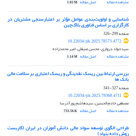
مشاهده مقاله
اصل مقاله
1.02 M
شناسایی و اولویت‌بندی عوامل مؤثر بر اعتبارسنجی مشتریان در
کارگزاری بر اساس فناوری بلاک‌چین
صفحه
299-326
10.22034/jik.2025.78573.4772
سیدجواد درواری، محسن صیقلی، امیر محمدزاده
مشاهده مقاله
اصل مقاله
1.14 M
بررسی ارتباط بین ریسک نقدینگی و ریسک اعتباری بر سلامت مالی
بانک ها
صفحه
327-341
10.22034/jik.2025.78368.4711
مصطفی خادم الحسین، سیدهاشم پورآذرسا
مشاهده مقاله
اصل مقاله
733.56 K
طراحی الگوی توسعه سواد مالی دانش آموزان در ایران (کاربست
روش داده بنیاد)