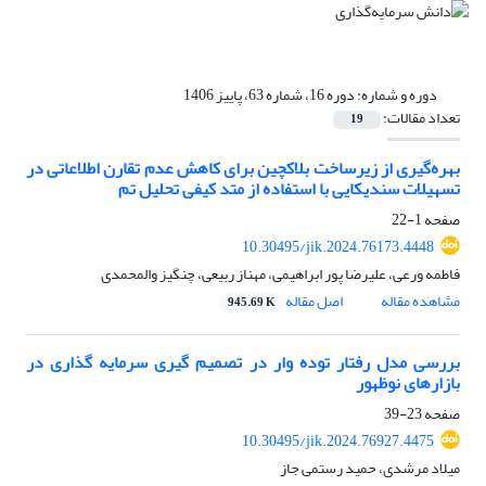
دوره و شماره:
دوره 16، شماره 63، پاییز 1406
تعداد مقالات:
19
بهره‌گیری از زیرساخت‌ بلاکچین برای کاهش عدم تقارن اطلاعاتی در
تسهیلات سندیکایی با استفاده از متد کیفی تحلیل تم
صفحه
1-22
10.30495/jik.2024.76173.4448
فاطمه ورعی، علیرضا پور ابراهیمی، مهناز ربیعی، چنگیز والمحمدی
مشاهده مقاله
اصل مقاله
945.69 K
بررسی مدل رفتار توده وار در تصمیم گیری سرمایه گذاری در
بازارهای نوظهور
صفحه
23-39
10.30495/jik.2024.76927.4475
میلاد مرشدی، حمید رستمی جاز