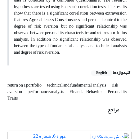
data is collected by a combined questionnaire. The research
hypotheses are tested using Pearson’s correlation tests. The results
show that there is a significant correlation between extraversion
features, Agreeableness, Consciousness and personal control to the
degree of risk aversion, but no significant relationship was
observed between personality characteristics and returns portfolios
analysts. In addition, no significant relationship was observed
between the type of fundamental analysis and technical analysts
and degree of risk aversion.
کلیدواژه‌ها
English
return on a portfolio
technical and fundamental analysis
risk
aversion
performance analysts
Financial Behavior
Personality
Traits
مراجع
دوره 6، شماره 22