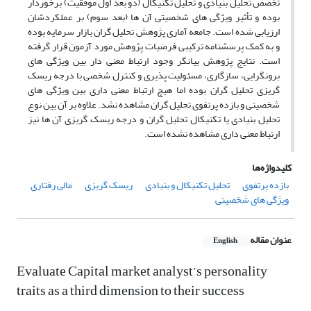
تخصص تحلیل بنیادی و تحلیل تکنیکال (دو بعد اول موفقیت) برخوردار
بوده و تأثیر ویژگی های شخصیتی آن ها (بعد سوم) بر عملکردشان
ارزیابی شده است. جامعه آماری پژوهش تحلیل گران بازار سرمایه بوده
و به کمک پرسشنامه ترکیبی فرضیات پژوهش مورد آزمون قرار گرفته
است. نتایج پژوهش بیانگر وجود ارتباط معنی دار بین ویژگی های
برونگرایی، سازگاری، مسئولیت پذیری و کنترل شخصی با درجه ریسک
گریزی تحلیل گران بوده اما هیچ ارتباط معنی داری بین ویژگی های
شخصیتی و بازده پرتفوی تحلیل گران مشاهده نشد. علاوه بر آن بین نوع
تحلیل بنیادی یا تکنیکال تحلیل گران و درجه ریسک گریزی آن ها نیز
ارتباط معنی داری مشاهده نشده است.
کلیدواژه‌ها
بازده پرتفوی
تحلیل تکنیکال و بنیادی
ریسک گریزی
مالی رفتاری
ویژگی های شخصیتی
عنوان مقاله
English
Evaluate Capital market analyst’s personality
traits as a third dimension to their success