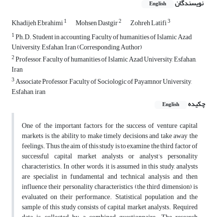
نویسندگان
English
1
2
3
Khadijeh Ebrahimi
Mohsen Dastgir
Zohreh Latifi
1
Ph.D. Student in accounting, Faculty of humanities of Islamic Azad
University, Esfahan, Iran (Corresponding Author)
2
Professor, Faculty of humanities of Islamic Azad University, Esfahan,
Iran
3
Associate Professor, Faculty of Sociologic of Payamnor University,
Esfahan, iran
چکیده
English
One of the important factors for the success of venture capital
markets is, the ability to make timely decisions and take away the
feelings. Thus the aim of this study is to examine the third factor of
successful capital market analysts or analyst’s personality
characteristics. In other words, it is assumed in this study, analysts
are specialist in fundamental and technical analysis and then
influence their personality characteristics (the third dimension) is
evaluated on their performance. Statistical population and the
sample of this study consists of capital market analysts. Required