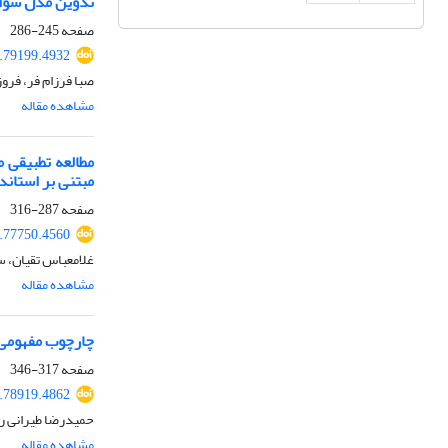
تدوین مدل سواد 
صفحه
245-286
6.79199.4932
صبا فرزام فر، فرو
مشاهده مقاله
مطالعه تطبیقی 
مبتنی بر استاندارد COSO و داده‌‌ها
صفحه
287-316
4.77750.4560
غلامعباس تقیان، 
مشاهده مقاله
چارچوب مفهومی ت
صفحه
317-346
6.78919.4862
حمیدرضا طیرانی را
مشاهده مقاله