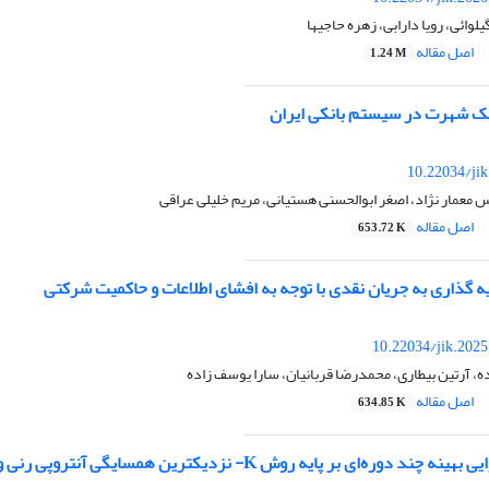
وائی، رویا دارابی، زهره حاجیها
اصل مقاله
1.24 M
سک شهرت در سیستم بانکی ایران
10.22034/ji
عمار نژاد، اصغر ابوالحسنی هستیانی، مریم خلیلی عراقی
اصل مقاله
653.72 K
گذاری به جریان نقدی با توجه به افشای اطلاعات و حاکمیت شرکتی
10.22034/jik.202
ه، آرتین بیطاری، محمدرضا قربانیان، سارا یوسف زاده
اصل مقاله
634.85 K
دوره‌ای بر پایه روش K- نزدیکترین همسایگی آنتروپی رنی و تی سالیس