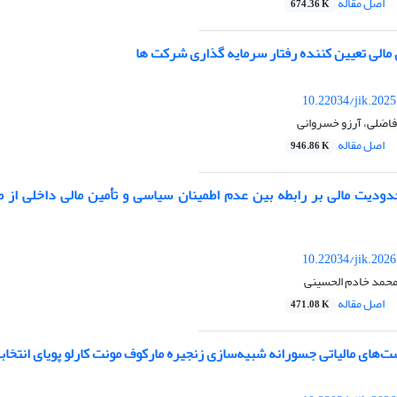
اصل مقاله
674.36 K
مالی تعیین کننده رفتار سرمایه گذاری شرکت ها
10.22034/jik.202
فاضلی، آرزو خسروانی
اصل مقاله
946.86 K
دودیت مالی بر رابطه بین عدم اطمینان سیاسی و تأمین مالی داخلی از 
10.22034/jik.202
 محمد خادم الحسینی
اصل مقاله
471.08 K
های مالیاتی جسورانه شبیه‌سازی زنجیره مارکوف مونت کارلو پویای انتخاب