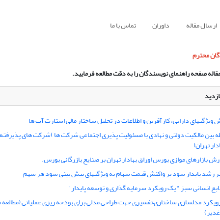
ارسال مقاله
داوران
تماس با ما
گان محترم
مقاله صفحه راهنمای نویسندگان را به دقت مطالعه فرمایید.
ازدید
ویژگیهای دارایی، کارآفرین و اطلاعات در تحلیل ساختار مالی استارت آپ ها
طه بین مالکیت دولتی و نهادی با مسئولیت پذیری اجتماعی شرکت ها )شرکت های پذیرفته
ار تهران(
 بازارهای موازی بورس اوراق بهادار تهران بر صنایع بازرگانی بورس.
ر رشد پایدار سود بر واکنش قیمت سهام به ویژگیهای پیش بینی سود هر سهم
بع انسانی سبز " یک رویکرد سرمایه گذاری و توسعه پایدار"
ویکرد مدلسازی ساختاری–تفسیری جهت طراحی مدلی برای بودجه ‏ریزی عملیاتی (مطالع
غدیر)