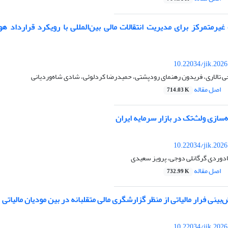
یرمتمرکز برای مدیریت انتقالات مالی بین‌المللی با رویکرد قرارداد ه
10.22034/jik.202
 تالاری، فریدون رهنمای رودپشتی، حمیدرضا کردلوئی، شادی شاه‌وردیانی
اصل مقاله
714.03 K
ه‌سازی ولث‌تک در بازار سرمایه ایران
10.22034/jik.202
مادوردی گرگانلی دوجی، پرویز سعیدی
اصل مقاله
732.99 K
ینی فرار مالیاتی از منظر گزارشگری مالی متقلبانه در بین مودیان مالیاتی
10.22034/jik.202