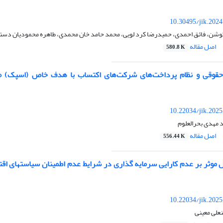
10.30495/jik.202
وشن، فائق احمدی، حمیدرضا کرد لویی، محمد حامد خان محمدی، طاهره محمودیان دستن
اصل مقاله
580.8 K
حقوقی و نظام پرداخت‌های شرکت‌های اکتساب با هدف خاص (اسپک) متن
10.22034/jik.202
 مهدی بحرالعلوم
اصل مقاله
556.44 K
ل موثر بر عدم کارایی سرمایه گذاری در شرایط عدم اطمینان سیاستهای اق
10.22034/jik.202
علی معینی