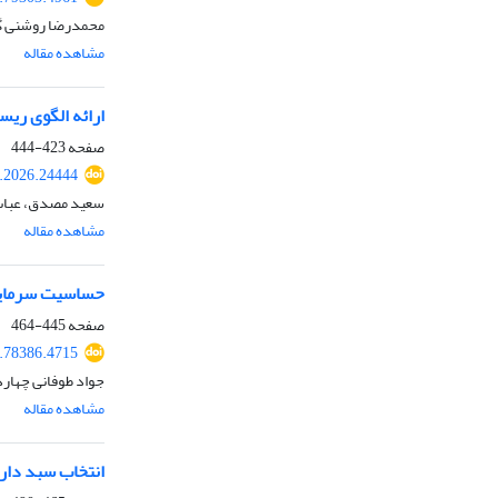
محمدرضا روشنی گیل
مشاهده مقاله
ارائه الگوی ری
صفحه
423-444
k.2026.24444
سعید مصدق، عباس م
مشاهده مقاله
حساسیت سرمایه 
صفحه
445-464
5.78386.4715
جواد طوفانی چهارد
مشاهده مقاله
انتخاب سبد دارایی بهینه چند 