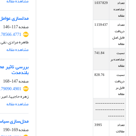
مشاهده مقاله
تعداد
1,037,829
مشاهده
مقاله
مدلسازی عوامل 
تعداد
1,159,437
صفحه
117-146
دریافت
5.78566.4771
فایل اصل
طاهره مرادی، نقی 
مقاله
مشاهده مقاله
نسبت
741.84
مشاهده بر
بررسی تاثیر مح
مقاله
بلندمدت
نسبت
828.76
صفحه
147-168
دریافت
فایل بر
6.79090.4901
مقاله
زهره حاجیها، امیر
----------------
مشاهده مقاله
----------------
---------
مدل‌سازی سیاست‌
تعداد
3,995
صفحه
169-190
مقالات