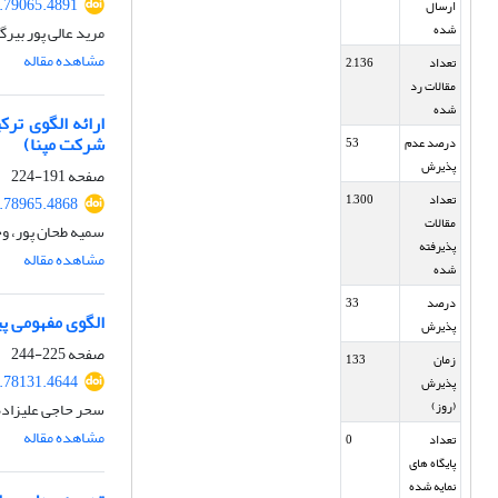
6.79065.4891
ارسال
شده
مرید عالی پور بیرگ
مشاهده مقاله
تعداد
2,136
مقالات رد
شده
ارائه الگوی تر
شرکت مپنا)
درصد عدم
53
پذیرش
صفحه
191-224
تعداد
1,300
5.78965.4868
مقالات
سمیه طحان پور، وح
پذیرفته
مشاهده مقاله
شده
درصد
33
الگوی مفهومی پیش
پذیرش
صفحه
225-244
زمان
133
5.78131.4644
پذیرش
(روز)
سحر حاجی علیزاده
مشاهده مقاله
تعداد
0
پایگاه های
نمایه شده