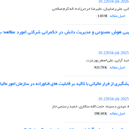
10.22034/jik.202
انی، علی رضاییان، علیرضا جرجرزاده، اله کرم صالحی
اصل مقاله
1.03 M
کیبی هوش مصنوعی و مدیریت دانش در حکمرانی شرکتی (مورد مطالعه؛ 
10.22034/jik.202
ید آرایی، علی اصغر پورعزت
اصل مقاله
923.79 K
گیری از فرار مالیاتی با تاکید بر قابلیت های فناورانه در سازمان امور مالی
10.22034/jik.202
، مهدی دسینه، حجت الله سالاری، حمید رستمی جاز
اصل مقاله
598.18 K