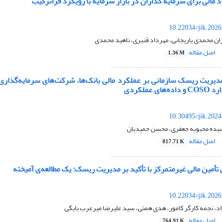
مالی برای سرمایه گذاران در بازار سرمایه با رویکرد فراترکیب
10.22034/jik.202
زان محمدی یاریجانی، مهرداد قنبری، ناهید محمدی
اصل مقاله
1.36 M
مدیریت ریسک سازمانی بر عملکرد مالی بانک‌ها، شرکت‌های سرمایه‌گذاری
ی عملکردی
10.30495/jik.202
سیده محبوبه جعفری، محسن حمیدیان
اصل مقاله
817.71 K
أمین مالی غیرمتمرکز با تأکید بر مدیریت ریسک: یک مطالعه‌ی آمیخته
10.22034/jik.202
د، نجمه کارگر کامور، هدی همتی، سید علیرضا میرعرب بایگی
اصل مقاله
764.91 K