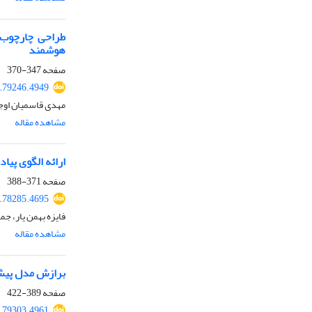
طراحی چارچوب غ
هوشمند
صفحه
347-370
6.79246.4949
مهدی قاسمیان اوجی
مشاهده مقاله
ارائه الگوی پیاد
صفحه
371-388
6.78285.4695
فایزه بهمن یار، ج
مشاهده مقاله
برازش مدل پیش‌ب
صفحه
389-422
6.79303.4961