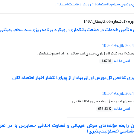
 پرتفوی سهام با استفاده از رویکرد قابلیت اطمینان
، شماره 66، تابستان 1407
 خدمات در صنعت بانکداری: رویکرد برنامه‎ ریزی سه سطحی مبتنی بر تئوری بازی
10.30495/jik.202
ک‌زاده، شکراله زیاری، مهدی امیرمیاندرق، ابراهیم نیک‌نقش
اصل مقاله
1.67 M
ری شاخص کل بورس اوراق بهادار از پویای انتشار اخبار اقتصاد کلان
10.30495/jik.202
سین رنجبر، بیژن عابدینی، زاداله فتحی
اصل مقاله
658.83 K
ین رابطه مؤلفه‌های هوش هیجانی و قضاوت اخلاقی حسابرس با در نظر
شناسی (مسئولیت‌پذیری)