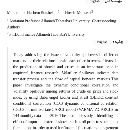
نویسندگان
English
1
2
Mohammad Hashem Botshekan
Hosein Mohseni
1
Assiatant Professor, Allameh Tabataba’i University, (Corresponding
Author)
2
Ph.D. in finance, Allameh Tabataba’i University,
چکیده
English
Today, addressing the issue of volatility spillovers in different
markets and their relationship with each other, in terms of its use in
the prediction of shocks and crises, is an important issue in
empirical finance research. Volatility Spillover indicate data
transfer process and the flow of capital between markets.This
paper investigate the dynamic conditional correlation and
Volatility Spillover among returns of crude oil price and stock
index by using Baba, engel, kroner and Kraft (BEKK), constant
conditional correlation (CCC), dynamic conditional correlation
(DCC) and multivariate GARCH model (VARMA-AGARCH) for
144 monthly data up to 2016.The aim of this study is identifing the
effect of important external shocks such as oil price to stock index
fluctuations in order to used for financial flactuations management,