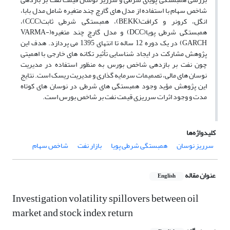
شاخص سهام با استفاده از مدل های گارچ چند متغیره شامل مدل بابا،
انگل، کرونر و کرافت(BEKK)، همبستگی شرطی ثابت(CCC)،
همبستگی شرطی پویا(DCC) و مدل گارچ چند متغیره(VARMA-
GARCH) در یک دوره 12 ساله تا انتهای 1395 می پردازد. هدف این
پژوهش مشارکت در ایجاد شناسایی تأثیر تکانه های خارجی با اهمیتی
چون نفت بر بازدهی شاخص بورس به منظور استفاده در مدیریت
نوسان های مالی، تصمیمات سرمایه گذاری و مدیریت ریسک است. نتایج
این پژوهش مؤید وجود همبستگی های شرطی در نوسان های کوتاه
مدت و وجود اثرات سرریزی قیمت نفت بر شاخص بورس است.
کلیدواژه‌ها
سرریز نوسان
همبستگی شرطی پویا
بازار نفت
شاخص سهام
عنوان مقاله
English
Investigation volatility spillovers between oil
market and stock index return