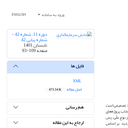
ورود به سامانه
ENGLISH
دوره 11، شماره 42 -
شماره پیاپی 42
تابستان 1401
صفحه
93-109
فایل ها
XML
اصل مقاله
473.54 K
اذ تصمیمی است
هم رسانی
تخاب پروژه‌های
 نوع علّی، پس
ارجاع به این مقاله
 شرکت پذیرفته شده در بورس اوراق بهادار تهران طی دوره زمانی 1388 تا 1397 انتخاب گردید. بر اساس