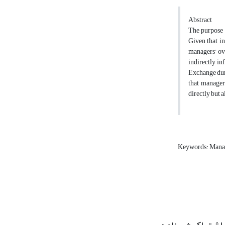
Abstract
The purpose o
Given that in
managers' ove
indirectly in
Exchange duri
that managers
directly but 
Keywords: Manag