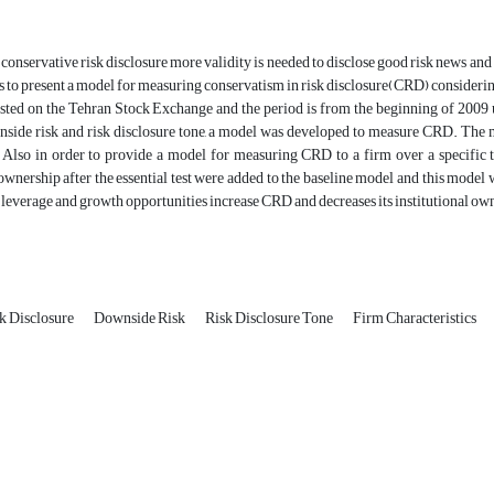
 conservative risk disclosure more validity is needed to disclose good risk news and
 is to present a model for measuring conservatism in risk disclosure(CRD) considering 
listed on the Tehran Stock Exchange and the period is from the beginning of 2009 u
side risk and risk disclosure tone, a model was developed to measure CRD. The m
 Also in order to provide a model for measuring CRD to a firm over a specific ti
 ownership after the essential test were added to the baseline model and this model 
l leverage and growth opportunities increase CRD and decreases its institutional ow
k Disclosure
Downside Risk
Risk Disclosure Tone
Firm Characteristics