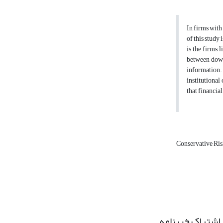
In firms with
of this study
is the firms 
between down
information.
institutional
that financia
Conservative Ris
اشتراک خبرنامه