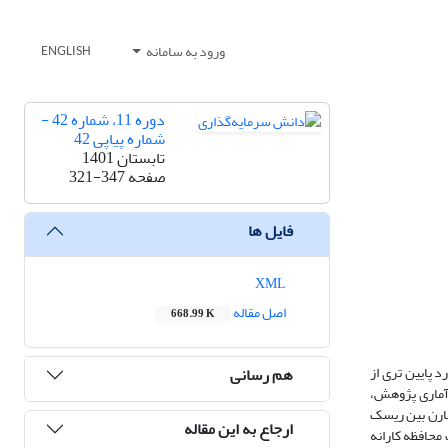
ورود به سامانه
ENGLISH
دوره 11، شماره 42 -
شماره پیاپی 42
تابستان 1401
صفحه
321-347
فایل ها
XML
اصل مقاله
668.99 K
 پایین تری از
هم رسانی
آماری پژوهش،
 با استفاده از رابطه نامتقارن بین ریسک
ارجاع به این مقاله
حافظه کارانه