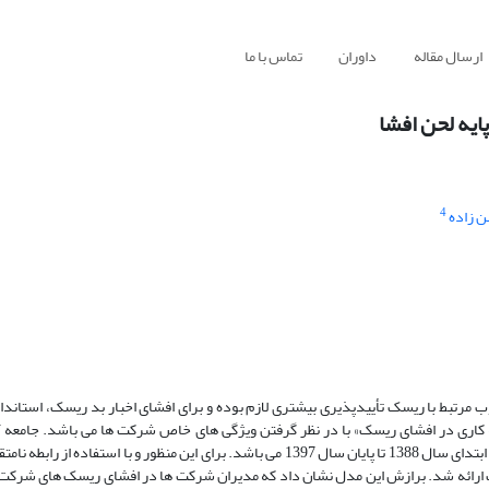
ارسال مقاله
داوران
تماس با ما
ایه لحن افشا
4
 زاده
مرتبط با ریسک تأییدپذیری بیشتری لازم بوده و برای افشای اخبار بد ریسک، استاندارد
 کاری در افشای ریسک» با در نظر گرفتن ویژگی های خاص شرکت ها می باشد. جامعه 
شرکت های پذیرفته شده در بورس اوراق بهادار تهران و دوره زمانی پژوهش از ابتدای سال 1388 تا پایان سال 1397 می باشد. برای این منظور و
ارائه شد. برازش این مدل نشان داد که مدیران شرکت ها در افشای ریسک های شرکت م