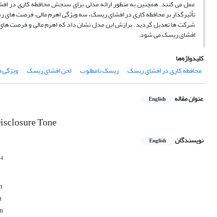
عمل می کنند. همچنین به منظور ارائه مدلی برای سنجش محافظه کاری در ا
تأثیرگذار بر محافظه کاری در افشای ریسک، سه ویژگی اهرم مالی، فرصت های 
شرکت ها تعدیل گردید. برازش این مدل نشان داد که اهرم مالی و فرصت های 
افشای ریسک می شود.
کلیدواژه‌ها
محافظه کاری در افشای ریسک
ریسک نامطلوب
لحن افشای ریسک
ویژگی 
عنوان مقاله
English
isclosure Tone
نویسندگان
English
4
h
n
n
an