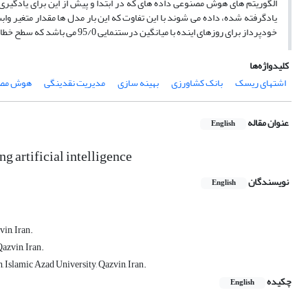
الگوریتم های هوش مصنوعی داده های که در ابتدا و پیش از این برای یادگیری 
یادگرفته شده، داده می شوند با این تفاوت که این بار مدل ها مقدار متغیر وا
خودپرداز برای روزهای اینده با میانگین درستنمایی 95/0 می باشد که سطح خطای برآورد در محدوده قابل قبول می باشد.
کلیدواژه‌ها
اشتهای ریسک
بانک کشاورزی
بهینه سازی
مدیریت نقدینگی
هوش مص
عنوان مقاله
English
g artificial intelligence
نویسندگان
English
in, Iran.
azvin, Iran.
 Islamic Azad University, Qazvin, Iran.
چکیده
English