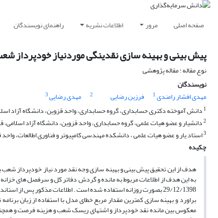
صفحه اصلی
مرور
اطلاعات نشریه
راهنمای نویسندگان
پیش بینی و بهینه سازی نقدینگی موردنیاز خودپرداز شع
نوع مقاله : مقاله پژوهشی
نویسندگان
3
2
1
مهدی افشار رامندی
فرزین رضایی
مهدی رضایی
1
دانش آموخته دکتری حسابداری، گروه حسابداری، واحد قزوین، دانشگاه آزاد اسلام
2
دانشیار و عضو هیات علمی، گروه حسابداری، واحد قزوین، دانشگاه آزاد اسلامی، قز
3
استاد یار و عضو هیات علمی ، دانشکده مهندسی کامپیوتر و فناوری اطالعات، واحد قز
چکیده
هدف از این تحقیق پیش بینی و بهینه سازی وجه نقد مورد نیاز خودپرداز شعب 
29/12/1398 بصورت روزانه استفاده شده است . اطلاعات مذکور پس از 
براورد و بهینه سازی کمترین مقدار مربع خطای مدل با استفاده از زبان برنامه 
معکوس بین مانده نقد خودپرداز و اشتهای ریسک شعب و هزینه فرصت و همچنین 