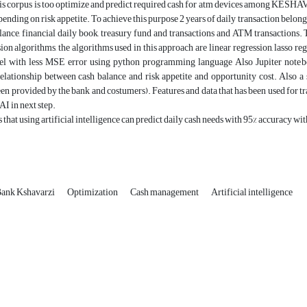
his corpus is too optimize and predict required cash for atm devices among KESHA
pending on risk appetite. To achieve this purpose 2 years of daily transaction 
lance, financial daily book, treasury fund and transactions and ATM transactions. 
sion algorithms, the algorithms used in this approach are linear regression, lasso r
el with less MSE error using python programming language Also Jupiter noteboo
elationship between cash balance and risk appetite and opportunity cost. Also a
en provided by the bank and costumers). Features and data that has been used for tra
AI in next step.
 that using artificial intelligence can predict daily cash needs with 95% accuracy wit
ank Kshavarzi
Optimization
Cash management
Artificial intelligence