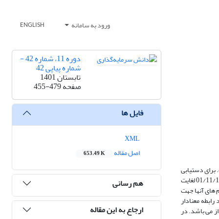
ورود به سامانه
ENGLISH
دوره 11، شماره 42 -
شماره پیاپی 42
تابستان 1401
صفحه
455-479
فایل ها
XML
اصل مقاله
653.49 K
 برای دستیابی
به این هدف از اطلاعات مربوط به مانده و گردش دفاتر کل و سرفصل های خزانه و خودپرداز 32 شعبه بانک کشاورزی مدیریت استان قزوین به مدت دوسال از تاریخ 01/11/1396 لغایت
هم رسانی
م های آنها جهت
 رابطه معنادار
ارجاع به این مقاله
ز می باشد. در