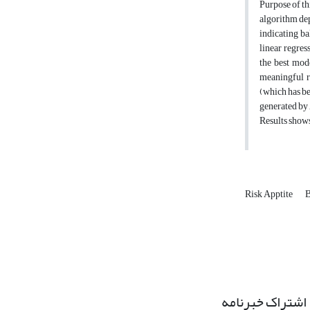
Purpose of t
algorithm de
indicating ba
linear regres
the best mod
meaningful r
(which has be
generated by 
Results shows
Risk Apptite
B
اشتراک خبرنامه