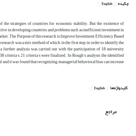
چکیده
English
the strategies of countries for economic stability. But the existence of
ctive in developing countries, and problems such as inefficient investment in
 market. The Purpose of this research is Improve Investment Efficiency Based
arch was a mix method of which, in the first step, in order to identify the
 further analysis was carried out with the participation of 18 university
 criteria's, 21 criteria's were finalized. In Rough's analysis, the identified
and it was found that recognizing managerial behavioral bias can increase
کلیدواژه‌ها
English
مراجع