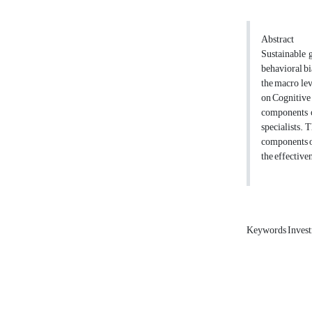
Abstract
Sustainable 
behavioral bi
the macro lev
on Cognitive 
components of
specialists. 
components o
the effective
Keywords Invest