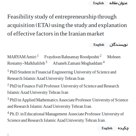
عنوان مقاله
English
Feasibility study of entrepreneurship through
acquisition (ETA) using the study and explanation
of effective factors in the Iranian market
نویسندگان
English
1
2
MARYAM Amiri
Fraydoon Rahnamay Roodposhti
Mohsen
3
4
Rostamy-Malkhalifeh
Afsaneh Zamani Moghaddam
1
PhD Student in Financial Engineering, University of Science and
Research, Islamic Azad University, Tehran, Iran
2
PhD in Finance, Full Professor, University of Science and Research,
Islamic Azad University, Tehran, Iran
3
PhD in Applied Mathematics, Associate Professor, University of Science
and Research, Islamic Azad University, Tehran, Iran.
4
Ph.D. in Educational Management, Associate Professor, University of
Science and Research, Islamic Azad University, Tehran, Iran.
چکیده
English