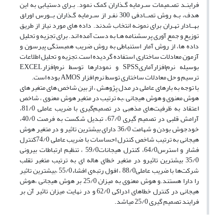
فراینـد تصـمیمات سـرمایه گـذاران کمک نمود. بـرای دستیابی به این
هدف، بـه روش تصــادفی 300 نفـر از سـرمایه گـذاران بــورس اوراق
بهــادار تهـران برای نمونـه انتخاب شدند. داده های مورد نیاز از طریق
توزیع و جمع آوری پرسشنامه هـا به دست آمده اند. برای تجزیه و تحلیل
داده ها، از روش آمار استنباطی به روش ضریب همبستگی پیرسون و
آزمون معادلات ساختاری استفاده گردیده است.تجزیه و تحلیل اطلاعات
بوسیله نرم‌افزارآماریSPSS و نمودارها توسط نرم‌افزارEXCEL
ترسیم و حل معادلات ساختاری توسط نرم افزار AMOS بوده است.
با توجه به بارهای عاملی در مدل پژوهش ، از بین شاخص های متغیر های
هوش معنوی و هوش هیجانی ،به ترتیب در متغیر هوش معنوی ، شاخص
اعتقاد به ظرفیت‌های مذهبی در تصمیم‌گیری با ضریب عاملی 81/0،
آرامش قلبی در تصمیم گیری 67/0، تبدیل شکست به فرصت 40/0،
خودجوش بودن و شهامت 36/0 دارای بیشترین تاثیر و در متغیر هوش
هیجانی به ترتیب شاخص کنترل احساسات با ضریب عاملی 74/0کنترل
فشار و استرس64/0، کنترل هیجانات59/0 ، تنظیم ارتباطات بیرونی
35/0 بیشترین تاثیرو در متغیر خطای هاله ای به ترتیب متغیر تقلب
شرکت‌ها با ضریب عاملی88/0 ، افول رتبه‌ی افشاء55/0 ،بیشترین تاثیر
را دارا هستند.و هوش معنوی به میزان 25/0 بر هوش هیجانی ،هوش
هیجانی در کنترل خطاهای ادراکی 62/0 و در نهایت میزان تاثیر آن بر
فرایند تصمیم گیری 25/0 میاشد.