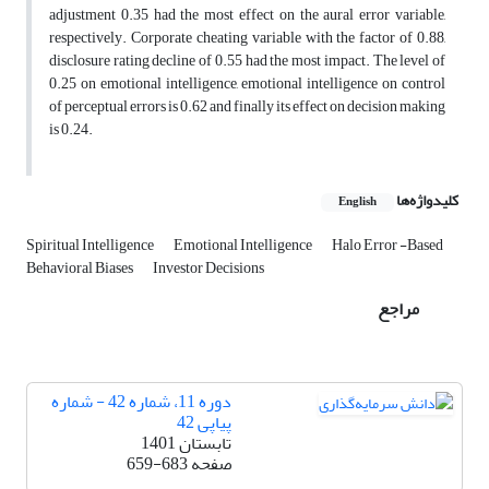
adjustment 0.35 had the most effect on the aural error variable,
respectively. Corporate cheating variable with the factor of 0.88,
disclosure rating decline of 0.55 had the most impact. The level of
0.25 on emotional intelligence, emotional intelligence on control
of perceptual errors is 0.62 and finally its effect on decision making
is 0.24.
کلیدواژه‌ها
English
Spiritual Intelligence
Emotional Intelligence
Halo Error -Based
Behavioral Biases
Investor Decisions
مراجع
دوره 11، شماره 42 - شماره
پیاپی 42
تابستان 1401
صفحه
659-683