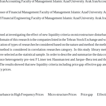
, IranAccounting, Faculty of Management, Islamic Azad University, Arak, IranAccou
ssor of Financial Management, Faculty of Management, Islamic Azad University, Ar
f Financial Engineering, Faculty of Management, Islamic Azad University, Arak, Ir
med at investigating the effect of new liquidity criteria on microstructure distur
domain of this research is the companies listed in the Tehran Stock Exchange and 
ication of types of researches be considered based on the nature and method, the metho
method is considered in correlation researches category. In this study, library 
e selected as the statistical sample. In order to describe and summarize the data coll
iance heterogeneity pre-test, F Limer test, Hausman test and Jarque-Bera test and th
The results showed that new liquidity criteria, including price gap, effective gap, 
y prices.
turbance in High Frequency Prices
Micro structure Prices
Price gap
Effect