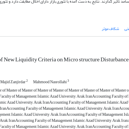
 تاثیر گذارند. نتایج به دست آمده با تئوری بازار دارای اخلال مطابقت دارد و تئوری با
تی
شکاف موثر
of New Liquidity Criteria on Micro structure Disturbance
2
3
Majid Zanjirdar
Mahmood Nasrollahi
r of Master of Master of Master of Master of Master of Master of Master of Master 
Faculty of Management, Islamic Azad University, Arak, IranAccounting, Faculty of
mic Azad University, Arak, IranAccounting, Faculty of Management, Islamic Azad 
, IranAccounting, Faculty of Management, Islamic Azad University, Arak, IranAccou
ement, Islamic Azad University, Arak, IranAccounting, Faculty of Management, Isl
 Arak, IranAccounting, Faculty of Management, Islamic Azad University, Arak, Iran
Faculty of Management, Islamic Azad University, Arak, IranAccounting, Faculty of