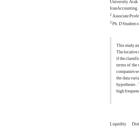
University, Arak
IranAccounting,.
2
Associate Profe
3
Ph. D Student o
This study ai
The locative 
if the classif
terms of the 
companies wer
the data, var
hypotheses . 
high frequenc
Liquidity
Dis