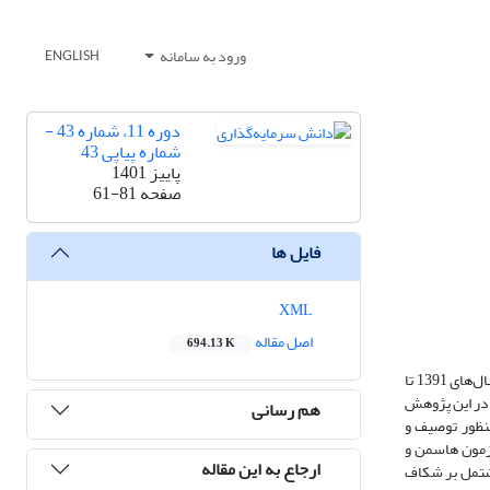
ورود به سامانه
ENGLISH
دوره 11، شماره 43 -
شماره پیاپی 43
پاییز 1401
صفحه
61-81
فایل ها
XML
اصل مقاله
694.13 K
هدف این پژوهش بررسی تاثیر معیارهای نوین نقدشوندگی بر اخلال ریزساختاری قیمت‌های پربسامد در شرکت‌های پذیرفته شده در بورس اوراق بهادار تهران بین سال‌های 1391 تا
 در این پژوهش
هم رسانی
آماری انتخاب گردید. به منظور توصیف و
طی بهره گرفته شده است. به منظور تحلیل داده‌ها ابتدا پیش آزمون‌های ناهمسانی واریانس، آزمون Fلیمر، آزمون هاسمن و
ارجاع به این مقاله
مشتمل بر شکاف