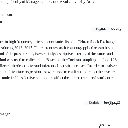
nting, Faculty of Management, Islamic Azad University, Arak,
ak, Iran.
an
چکیده
English
bance in high frequency prices in companies listed in Tehran Stock Exchange.
was during 2012-2017. The current research is among applied researches, and
d of the present study is essentially descriptive in terms of the nature, and in
method was used to collect data. Based on the Cochran sampling method, 126
ected, the descriptive and inferential statistics are used. In order to analyze
en multivariate regression test were used to confirm and reject the research
and undesirable selective component affect the micro structure disturbance in
کلیدواژه‌ها
English
ive gap
مراجع