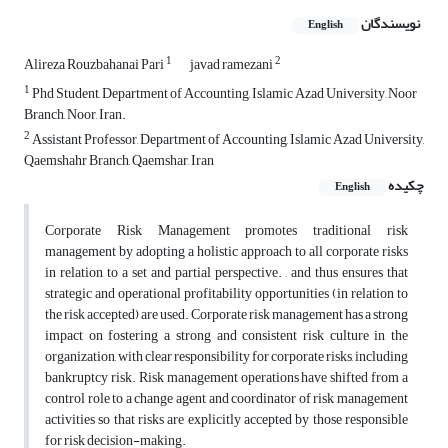
نویسندگان
English
1
2
Alireza Rouzbahanai Pari
javad ramezani
1
Phd Student, Department of Accounting, Islamic Azad University, Noor
Branch, Noor, Iran.
2
Assistant Professor, Department of Accounting, Islamic Azad University,
Qaemshahr Branch, Qaemshar, Iran
چکیده
English
Corporate Risk Management promotes traditional risk
management by adopting a holistic approach to all corporate risks
in relation to a set and partial perspective. , and thus ensures that
strategic and operational profitability opportunities (in relation to
the risk accepted) are used. Corporate risk management has a strong
impact on fostering a strong and consistent risk culture in the
organization, with clear responsibility for corporate risks, including
bankruptcy risk. Risk management operations have shifted from a
control role to a change agent and coordinator of risk management
activities so that risks are explicitly accepted by those responsible
for risk decision-making.