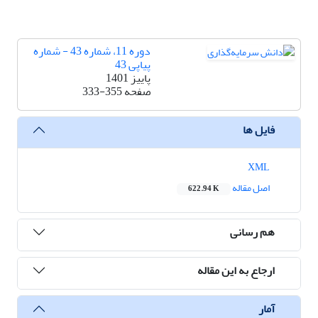
دوره 11، شماره 43 - شماره
پیاپی 43
پاییز 1401
صفحه
333-355
فایل ها
XML
اصل مقاله
622.94 K
هم رسانی
ارجاع به این مقاله
آمار