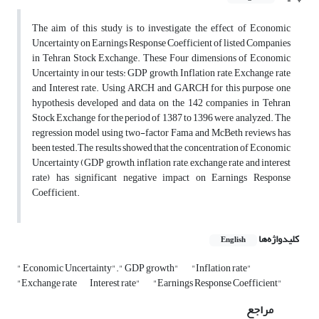
The aim of this study is to investigate the effect of Economic
Uncertainty on Earnings Response Coefficient of listed Companies
in Tehran Stock Exchange. These Four dimensions of Economic
Uncertainty in our tests: GDP growth, Inflation rate, Exchange rate
and Interest rate. Using ARCH and GARCH for this purpose one
hypothesis developed and data on the 142 companies in Tehran
Stock Exchange for the period of 1387 to 1396 were analyzed. The
regression model using two-factor Fama and McBeth reviews has
been tested.The results showed that the concentration of Economic
Uncertainty (GDP growth, inflation rate, exchange rate and interest
rate) has significant negative impact on Earnings Response
Coefficient.
کلیدواژه‌ها
English
" Economic Uncertainty"." GDP growth"
"Inflation rate"
"Exchange rate
Interest rate"
"Earnings Response Coefficient"
مراجع