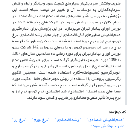
ضریب واکنش سود یکی از معیارهای کیفیت سود و بیانگر رابطه واکنش
سرمایه‌گذاران به نوسانات آن و تغییر در قیمت سهام است. این
پژوهش به بررسی تأثیر معیارهای مختلف عدم اطمینان اقتصادی در
سطح کلان بر ضریب واکنش سود در شرکت‌های پذیرفته شده در
بورس اوراق بهادار تهران می‌پردازد. در این پژوهش برای اندازه‌گیری
عدم اطمینان متغیرهای کلان اقتصادی از چهار معیار رشد اقتصادی، نرخ
تورم، نرخ ارز و نرخ بهره استفاده شده است. بدین منظور یک فرضیه
برای بررسی این موضوع تدوین و داده‌های مربوط به 142 شرکت عضو
بورس اوراق بهادار تهران برای دوره‌ زمانی ده ساله بین سال‌های 1387
تا 1396 مورد تجزیه و تحلیل قرار گرفته است. برای تعیین شاخص عدم
اطمینان اقتصادی از مدل واریانس ناهمسانی شرطی خودرگرسیو-آرچ و
خودرگرسیو تعمیم‌یافته-گارچ استفاده شده است. همچنین الگوی
رگرسیون پژوهش با استفاده از روش دومرحله‌ای فاما- مکبث مورد
بررسی و آزمون قرار گرفته است. نتایج بدست آمده نشان می‌دهد که
معیارهای عدم اطمینان اقتصادی(رشد اقتصادی، نرخ تورم، نرخ ارز و
نرخ بهره) تأثیر منفی و معناداری بر ضریب واکنش سود دارند.
کلیدواژه‌ها
"عدم اطمینان اقتصادی"
" رشد اقتصادی"
"نرخ تورم"
"نرخ ارز"
"ضریب واکنش سود"