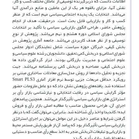
اطلاعات دانست که دربرگیرنده توصیفی از عاملان مختلف کسب و کار،
نقش آنها، مزایای بالقوه هر یک از این عاملین و منابع درآمدی آنها
می‌باشد. انتخابات یک پدیده اجتماعی–سیاسی مهم است که از منظر
کسب و کار و بازاریابی قابل بحث است. درحقیقت، هدف از انجام
پژوهش حاضر، طراحی الگوی بازاریابی سیاسی با تأکید بر انتخابات
مجلس شورای اسلامی دوره هشتم و نهم می‌باشد. پژوهش از نوع
توصیفی و از نظر هدف کاربردی می‌باشد. جامعه آماری پژوهش در
بخش کیفی، خبرگان حوزه سیاست، شامل نمایندگان ادوار مجلس
شورای اسلامی و دربخش کمی تحقیق، دانشجویان رشته علوم سیاسی و
علوم اجتماعی و مدیریت بازرگانی بودند. ابزار گردآوری داده ها
دربخش کیفی، مصاحبه و دربخش کمی پرسشنامه می‌باشد. جهت
تجزیه و تحلیل داده‌ها از روش مدل‌سازی معادلات ساختاری مبتنی بر
رویکرد حداقل مربعات جزیی توسط نرم افزار آماری Smart PLS3
استفاده شد. یافته‌های پژوهش نشان داد که دو عامل ملزومات حضور
مؤثر گرایش سیاسی در رقابت انتخاباتی و نیازشناسی بازار رأی بر
استراتژی های بازاریابی سیاسی تأثیرگذار می‌باشد. همچنین پیامدهای
اجرای آن، طراحی محصول مناسب با مطالبه اصلی بازار رأی و فروش
ایده/ کاندیدا و اخذ رأی شناخته شد. بنابراین، می‌توان گفت که با درنظر
گرفتن شرایط و عناصر دخیل در این عوامل می‌توان بر اجرای استراتژی
بازاریابی سیاسی تأثیرگذار بود که پیامد آن از طریق پایش مستمر محیط
و بازاریابی و تبلیغات اثربخش منجر به اخذ سطح رأی مناسب و دستیابی
به اهداف اصلی بازار رأی می‌گردد.