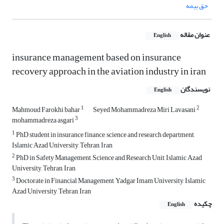
حق بیمه
عنوان مقاله
English
insurance management based on insurance
recovery approach in the aviation industry in iran
نویسندگان
English
1
2
Mahmoud Farokhi bahar
Seyed Mohammadreza Miri Lavasani
3
mohammadreza asgari
1
PhD student in insurance finance, science and research department,
Islamic Azad University, Tehran, Iran
2
PhD in Safety Management, Science and Research Unit, Islamic Azad
University, Tehran, Iran
3
Doctorate in Financial Management, Yadgar Imam University, Islamic
Azad University, Tehran, Iran
چکیده
English