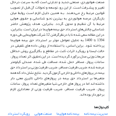
صنعت هوانوردی، صنعتی جدید و تجـارتی است که به سرعت درحال
تغییر و پیشـرفت اسـت. از این رو، توسعه و تحولات آن قبل از تصویب
قوانین مرتبط رخ مـی‌دهـند. بـه همـین دلیـل لازم اسـت روابط میان
بازیگران عرصه هوانوردی به بهترین نحـو شناسایی و حقـوق هوایی
مرتبط با آن تنظـیم و مدون گردد. بنابراین، هدف پژوهش حاضر
شناسایی چالش‌های استرداد حق بیمه هواپیما در ایران است. بنابراین،
در این مقاله سعی شده تا با درنظرگرفتن 12 شرکت هواپیمایی طی دوره
1394 تا 1400 به تحلیل تعوامل موثر بر استرداد حق بیمه هواپیما
پرداخته شود. براین اساس، با استفاده از روش داده های تلفیقی در
حالت ایستا و رویکرد اثرات ثابت در مقاطع و بکارگیری روش حداقل
مربعات وزنی مدل برآورد گردیده است. در این تحقیق، اثر تعداد پرواز،
ساعات پرواز، مسافر حمل شده، مسافت طی شده، صندلی کیلومتر
عرضه شده، ضریب ظرفیت مسافر، ضریب ظرفیت وزنی بر استرداد حق
بیمه در پروازهای داخلی و خارجی آزمون گردید. نتایج نشان داد که همه
متغیرها بر استرداد حق بیمه در پروازهای داخلی تاثیری معنی دار
داشته اند اما در پرواز های خارجی تنها متغیرهای تعداد پرواز، ساعات
پرواز، ضریب ظرفیت مسافر، ضریب ظرفیت وزنی از معناداری لازم
برخوردار بوده اند.
کلیدواژه‌ها
مدیریت بیمه نامه
بیمه نامه هواپیما
صنعت هوایی
رویکرد استرداد