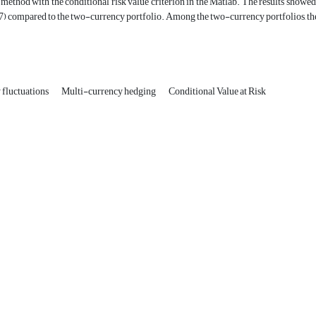
method with the conditional risk value criterion in the Matlab. The results showed t
) compared to the two-currency portfolio. Among the two-currency portfolios, the
 fluctuations
Multi-currency hedging
Conditional Value at Risk