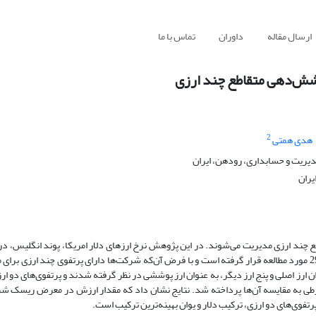
ارسال مقاله
داوران
تماس با ما
وشش‌دهی متقاطع چند ارزی
2
هدی همتی
یریت و حسابداری، رودهن، ایران
یران
د ارزی مدیریت می‌شوند. در این پژوهش نرخ ارزهای دلار امریکا، پوند انگلیس، دره
ترکیه، یوان چین و یورو در بازار ایران در بازه زمانی 01/01/1395 تا 29/12/1400 مورد مطالعه قرار گرفته است و با فرض آن‌که شرکت‌ها دارای پرتفوی چن
 ارز اصلی و پنج ارز دیگر، به عنوان ارز پوششی در نظر گرفته شدند و پرتفوی‌های دو ا
ی به مقایسه آن‌ها پرداخته شد. نتایج نشان داد که مقدار ارزش در معرض ریسک شر