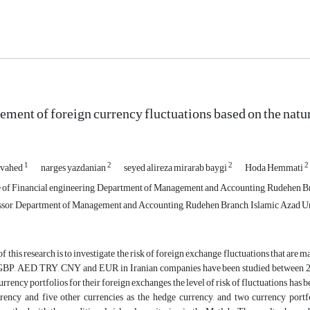
ment of foreign currency fluctuations based on the natu
1
2
2
2
ovahed
narges yazdanian
seyed alireza mirarab baygi
Hoda Hemmati
of Financial engineering, Department of Management and Accounting, Rudehen Bra
ssor, Department of Management and Accounting, Rudehen Branch, Islamic Azad Uni
f this research is to investigate the risk of foreign exchange fluctuations that are 
GBP, AED, TRY, CNY and EUR in Iranian companies have been studied between 20
rrency portfolios for their foreign exchanges, the level of risk of fluctuations has b
rency and five other currencies as the hedge currency, and two currency port