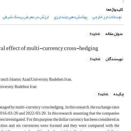
کلیدواژه‌ها
نوسانات ارز خارجی
پوشش‌دهی چند ارزی
ارزش در معرض ریسک شرطی
عنوان مقاله
English
ral effect of multi-currency cross-hedging
نویسندگان
English
nch, Islamic Azad University, Rudehen, Iran.
versity, Rudehen, Iran
چکیده
English
managed by multi-currency cross hedging. In this research, the exchange rates
16/03/20 and 2022/03/20. In this research, assuming that the companies
een investigated. For this purpose, the dollar currency has been considered as
folios and six currencies were formed and they were compared with the