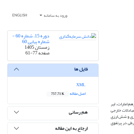
ورود به سامانه
ENGLISH
دوره 15، شماره 60 -
شماره پیاپی 60
زمستان 1405
صفحه
61-77
فایل ها
XML
اصل مقاله
757.71 K
م امارات، لیر
د ارزی برای مبادلات خارجی
هم رسانی
رزی و شش ارزی
طی در پرتفوی
ارجاع به این مقاله