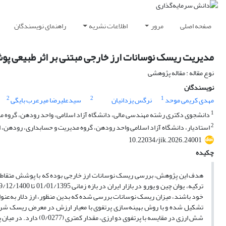
صفحه اصلی
مرور
اطلاعات نشریه
راهنمای نویسندگان
مدیریت ریسک نوسانات ارز خارجی مبتنی بر اثر طبیعی پ
نوع مقاله : مقاله پژوهشی
نویسندگان
2
2
1
مهدی کریمی موحد
نرگس یزدانیان
سیدعلیرضا میرعرب بایگی
1
دانشجوی دکتری رشته مهندسی مالی، دانشگاه آزاد اسلامی، واحد رودهن، گروه مد
2
استادیار، دانشگاه آزاد اسلامی واحد رودهن، گروه مدیریت و حسابداری، رودهن، ا
10.22034/jik.2026.24001
چکیده
هدف این پژوهش، بررسی ریسک نوسانات ارز خارجی بوده که با پوشش متقاطع چن
خود باشند، میزان ریسک نوسانات بررسی شده که بدین منظور، ارز دلار به‌عنوان
تشکیل شده و با روش بهینه‌سازی پرتفوی با معیار ارزش در معرض ریسک شرط
شش ارزی در مقایسه با پرتفوی دو ارزی، مقدار کمتری (0/0277) دارد. در میان پرتفوی‌های دو ارزی، ترکیب دلار و یوان بهینه‌ترین ترکیب است.