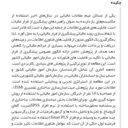
چکیده
یکی از مسائل مهم مقامات مالیاتی در سال‌های اخیر استفاده از
مکانیسم‌های بازدارنده به عنوان راهبردهای ‏پیشگیری از فرار مالیات
است .قابلیت‌های فناوری اطلاعات از جمله این موارد است که قادر است
با ‏شفاف‌سازی روند مالیاتی پیشگیری از فرار مالیاتی را به عمل آورد. لذا
به‌کارگیری یک الگوی مدون از ‏قابلیت‌های فناوری اطلاعات در زمینه‌های
دریافت و پرداخت مالیات می‌تواند بسیاری از جرائم مالیاتی را ‏کاهش
دهد.هدف از پژوهش حاضر ارائه الگوی مفهومی پیشگیری از فرار
مالیاتی با تاکید بر قابلیت های ‏فناورانه در سازمان امور مالیاتی کشور
است. این مطالعه از نوع ترکیبی از پژوهش های بنیادی _کاربردی ‏است.
جامعه آماری آن شامل کارشناسان سازمان امور مالیاتی کشور و
حسابرسان و حسابداران مالیاتی در ‏سازمان امور مالیاتی کشورمی باشد
در این مطالعه از استراتژی تجربی و پیمایشی استفاده شده است.
‏اطلاعات مورد نیاز پژوهش جهت مدل‌سازی ساختاری تفسیری (‏ISM‏) ،
از مصاحبه با 14 نفر از خبرگان ‏سازمان امور مالیاتی با استفاده از روش
نمونه گیری نظری ، وبرای اطلاعات بخش مدلسازی معادلات ‏ساختاری از
پرسشنامه محقق‌ساخته با استفاده از نرم افزارSPSS ‎ضریب آلفای
کرونباخ ،و تجزیه و تحلیل ‏داده ها و آزمون فرضیات از مدل رگرسیونی
چند متغیره به وسیله نرم افزار ‏Smart PLS‏ استفاده شده است. ‏نتایج
فرضیه اول حاکی از آن است که عوامل فناوری اطلاعات تاثیر مثبت و