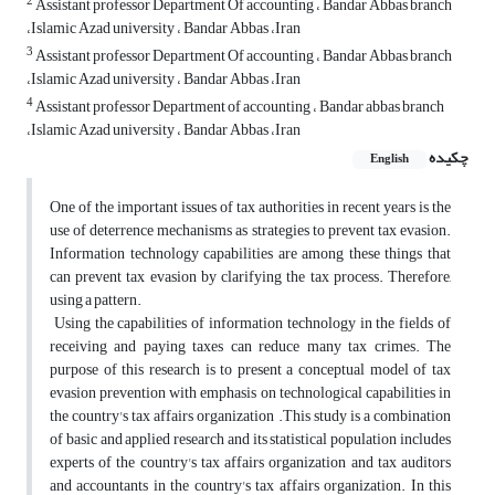
2
Assistant professor Department Of accounting ، Bandar Abbas branch
،Islamic Azad university ، Bandar Abbas ،Iran
3
Assistant professor Department Of accounting ، Bandar Abbas branch
،Islamic Azad university ، Bandar Abbas ،Iran
4
Assistant professor Department of accounting ، Bandar abbas branch
،Islamic Azad university ، Bandar Abbas ،Iran
چکیده
English
One of the important issues of tax authorities in recent years is the
use of deterrence mechanisms ‎as strategies to prevent tax evasion.
Information technology capabilities are among these things ‎that
can prevent tax evasion by clarifying the tax process. Therefore,
using a pattern.‎
‎ Using the capabilities of information technology in the fields of
receiving and paying taxes can ‎reduce many tax crimes. The
purpose of this research is to present a conceptual model of tax
‎evasion prevention with emphasis on technological capabilities in
the country's tax affairs ‎organization .This study is a combination
of basic and applied research and its statistical ‎population includes
experts of the country's tax affairs organization and tax auditors
and ‎accountants in the country's tax affairs organization. In this