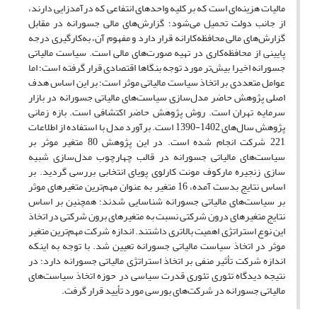
مالیات هزینه‌ای است که بر کلیه واحدهای انتفاعی که درآمدزایی دارند،
از جانب دولت تحمیل می‌شود؛ گزارش‌های مالی جسورانه در مقابل
گزارش‌های مالی محافظه‌کارانه قرار دارد و مفهوم آن، به‌کارگیری درجه
پایینی از محافظه‌کاری در تهیه صورت‌های مالی است. سیاست مالیاتی
جسورانه اخیرا بیش‌تر مورد توجه بنگاها اقتصادی قرار گرفته است؛ اما
عوامل متعددی بر اتخاذ سیاست مالیاتی موثر است؛ بر این اساس هدف
اصلی پژوهش حاضر مدل‌سازی سیاست‌های مالیاتی جسورانه در بازار
سرمایه تهران است. روش پژوهش حاضر اکتشافی است. بازه زمانی
پژوهش‌ سال‌های 1402-1390 است. برآورد مدل با استفاده از اطلاعات
221 شرکت انجام شده است. در این پژوهش‌ 80 متغیر موثر بر
سیاست‌های مالیاتی جسورانه در قالب چهارچوب مدل‌سازی شبیه
سازی زنجیره مارکوف مونت کارلوی پویای انتخابی بررسی گردید. بر
اساس نتایج بدست آمده، 16 متغیر به عنوان مهم‌ترین متغیرهای موثر
بر سیاست‌های مالیاتی جسورانه شناسایی شدند؛ همچنین بر اساس
نتایج متغیرهای درون شرکتی نسبت به متغیرهای برون شرکتی در اتخاذ
این نوع استراتژی اهمیت بالاتری داشتند. اندازه شرکت مهم‌ترین متغیر
موثر در اتخاذ سیاست مالیاتی جسورانه تعیین شد. با توجه به اینکه
اندازه شرکت تأثیر منفی بر اتخاذ استراتژی مالیاتی جسورانه دارد؛ در
نتیجه دیدگاه تئوری تئوری قدرت سیاسی در حوزه اتخاذ سیاست‌های
مالیاتی جسورانه در شرکت‌های بورسی مورد تأیید قرار گرفت.