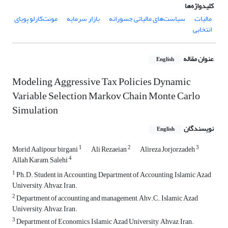
کلیدواژه‌ها
مالیات
سیاست‌های مالیاتی جسورانه
بازار سرمایه
مونت‌کارلو پویای
انتخابی
عنوان مقاله
English
Modeling Aggressive Tax Policies Dynamic
Variable Selection Markov Chain Monte Carlo
Simulation
نویسندگان
English
1
2
3
Morid Aalipour birgani
Ali Rezaeian
Alireza Jorjorzadeh
4
Allah Karam, Salehi
1
Ph.D. Student in Accounting, Department of Accounting, Islamic Azad
University, Ahvaz, Iran.
2
Department of accounting and management, Ahv.C., Islamic Azad
University, Ahvaz, Iran.
3
Department of Economics, Islamic Azad University, Ahvaz, Iran.