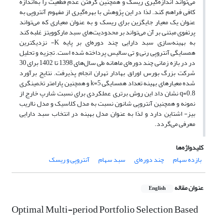
می‌تواند اندازه‌گیری ریسک و همچنین گرفتن عدم قطعیت را به‌اندازه
کافی فراهم کند. لذا در این پژوهش با بهره‌گیری از مفهوم آنتروپی به
عنوان یک معیار جایگزین برای ریسک و به عنوان معیاری که می‌تواند
پرتفوی مبتنی بر آن می‌تواند بر محدودیت‌های سبد مارکوویتز غلبه کند
به بهینه‌سازی سبد دارایی چند دوره‌ای بر پایه K- نزدیکترین
همسایگی آنتروپی رنی و تی سالیس پرداخته شده است. تجزیه و تحلیل
در در بازه زمانی چند دوره‌ای ماهانه طی سال‌های 1398 تا 1402 برای 30
شرکت بزرگ بورس اوراق بهادار تهران انجام پذیرفت. نتایج برآورد
شده معیارهای بهینه تعداد همسایگی‌ k=5 و همچنین پارامتر تخمینگری
q=0.8 نشان داد این روش برتری عملکردی برای نسبت شارپ خارج از
نمونه و همچنین آنتروپی شانون نسبت به مدل‌ کلاسیک و مدل نااریب
بیز- اشتاین دارد و لذا به عنوان مدل بهینه در انتخاب سبد دارایی
معرفی می‌گردد.
کلیدواژه‌ها
بازده سهام
چند دوره‌ای
سبد سهام
آنتروپی و ریسک
عنوان مقاله
English
Optimal Multi-period Portfolio Selection Based