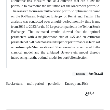
alternative risk measure and as a criterion that can allow the
portfolio to overcome the limitations of the Markowitz portfolio.
The research focuses on multi-period portfolio optimization based
on the K-Nearest Neighbor Entropy of Renyi and Tsallis. The
analysis was conducted over a multi-period monthly time frame
from 2019 to 2023 for the 30 largest companies in the Tehran Stock
Exchange. The estimated results showed that the optimal
parameters, with a neighborhood size of k=5 and an estimator
parameter of q=0.8, demonstrated superior performance in terms of
out-of-sample Sharpe ratio and Shannon entropy compared to the
classical model and the unbiased Bayes-Stein model, thereby
introducing it as the optimal model for portfolio selection.
کلیدواژه‌ها
English
Stock return
multi period
portfolio
Entropy and Risk
مراجع