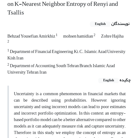
on K-Nearest Neighbor Entropy of Renyi and
Tsallis
نویسندگان
English
1
2
Behzad Yousefian Amirkhiz
mohsen hamidian
Zohre Hajiha
2
1
Department of Financial Engineering, Ki.C., Islamic Azad University,
Kish, Iran
2
Department of Accounting, South Tehran Branch, Islamic Azad
University, Tehran, Iran
چکیده
English
Uncertainty is a common phenomenon in financial markets that
can be described using probabilities. However, ignoring
uncertainty and using incorrect models can lead to poor estimates
and incorrect portfolio optimization. In this context, an entropy-
based portfolio model can be a better alternative compared to other
models, as it can adequately measure risk and capture uncertainty.
Therefore, in this study, we employ the concept of entropy as an