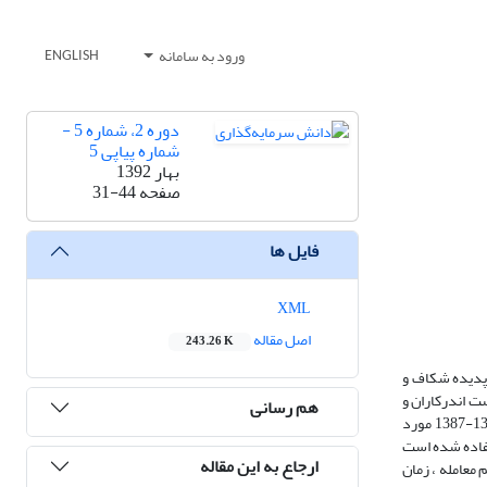
ورود به سامانه
ENGLISH
دوره 2، شماره 5 -
شماره پیاپی 5
بهار 1392
صفحه
31-44
فایل ها
XML
اصل مقاله
243.26 K
 پدیده شکاف و
ت اندرکاران و
هم رسانی
سیاست گزاران بازار بورس در جهت تدوین مقررات و مکانیسم های معاملاتی حائز اهمیت است. در این تحقیق اثرات ریزساختار بازار بر قیمت سهام در سال های 1390-1387 مورد
ها استفاده شده است
ارجاع به این مقاله
 معامله ، زمان