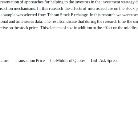
presentation of approaches for helping to the investors in the investment strategy 
nsaction mechanisms. In this research the effects of microstructure on the stock
a sample was selected from Tehran Stock Exchange. In this research, we were used 
ional and time series data. The results indicate that during the research time, the
ctive on the stock price. This element of size in addition to the effect on the middle
ucture
Transaction Price
the Middle of Quotes
Bid-Ask Spread