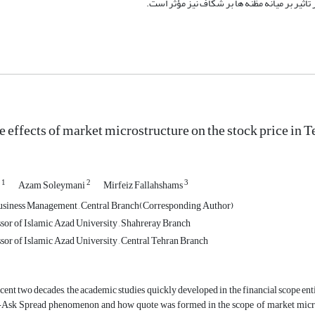
أثیر بر میانه مظنه ها بر شکاف نیز مؤثر است.
e effects of market microstructure on the stock price in
1
2
3
r
Azam Soleymani
Mirfeiz Fallahshams
usiness Management , Central Branch(Corresponding Author)
ssor of Islamic Azad University , Shahreray Branch
sor of Islamic Azad University , Central Tehran Branch
cent two decades, the academic studies quickly developed in the financial scope enti
-Ask Spread phenomenon and how quote was formed in the scope of market microst