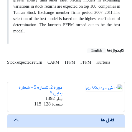
greater ability than other asset pricing models in explaining
variations in stock returns are expected on top 100 companies in
Tehran Stock Exchange member firms period 2007-2011.The
selection of the best model is based on the highest coefficient of
determination. The kurtosis-FFPM turned out to be the best
model.
کلیدواژه‌ها
English
Stock expected return
CAPM
TFPM
FFPM
Kurtosis
دوره 2، شماره 5 - شماره
پیاپی 5
بهار 1392
صفحه
115-128
فایل ها