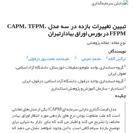
تبیین تغییرات بازده در سه مدل CAPM، TFPM،
FFPM در بورس اوراق بهادارتهران
نوع مقاله : مقاله پژوهشی
نویسندگان
3
2
1
نرگس آلاله
محمد تمیمی
علیمحمد نعمت پور دزفولی
1
گروه حسابداری، واحد علوم و تحقیقات خوزستان، دانشگاه آزاد اسلامی،
اهواز، ایران
2
گروه حسابداری، واحد دزفول، دانشگاه آزاد اسلامی، دزفول، ایران.
3
استادیار- سازمان آموزش و پژوهش استانداری
چکیده
مدل قیمت گذاری دارایی سرمایه ای(CAPM) یکی از مدل های تعادلی
است که علت متفاوت بودن نرخ های بازدهی مورد انتظار اوراق بهادر
مختلف را تشریح می کند و اظهار می کند که بتای بازار به تنهایی برای
توضیح بازده سهام کافی است. با این وجود شواهد نشان می دهد که