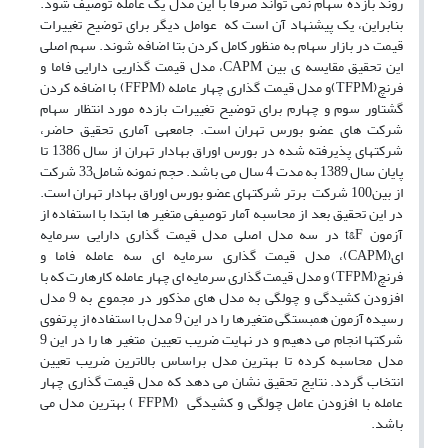
روند بازده سهام نمی تواند صرفاً با این مدل یک عامله توصیف شود.
بنابراین، یک پیشنهاد آن است که عوامل دیگر برای توضیح تغییرات
قیمت در بازار سهام به منظور کامل کردن بتا اضافه شوند. سهم اصلی
این تحقیق مقایسه ی بین CAPM، مدل قیمت گذاریی دارایی فاما و
فرنچ(TFPM)و مدل قیمت گذاری چهار عامله (FFPM) با اضافه کردن
گشتاور سوم و چهارم برای توضیح تغییرات بازده مورد انتظار سهام
شرکت های عضو بورس تهران است. جامعه­ی آماری تحقیق حاضر،
شرکت­های پذیرفته شده در بورس اوراق بهادار تهران از سال 1386 تا
پایان سال 1389 به مدت 4 سال می باشد. حجم نمونه شامل33 شرکت
از بین100 شرکت برتر شرکتهای عضو بورس اوراق بهادار تهران است.
در این تحقیق بعد از محاسبه آمار توصیفی متغیر ها ابتدا با استفاده از
آزمون t&F در سه مدل اصلی مدل قیمت گذاری دارایی سرمایه
ای(CAPM)، مدل قیمت گذاری سرمایه ای سه عامله فاما و
فرنچ(TFPM) و مدل قیمت گذاری سرمایه ای چهار عامله کارهارت که با
افزودن کشیدگی و چولگی به مدل های مذکور در مجموع به 9 مدل
رسیده آزمون همبستگی متغیرها را در این 9 مدل با استفاده از پرتفوی
شرکتها انجام می دهیم و در نهایت ضریب تعیین متغیر ها را در این 9
مدل محاسبه کرده تا بهترین مدل براساس بالاترین ضریب تعیین
انتخاب گردد. نتایج تحقیق نشان می دهد که مدل قیمت گذاری چهار
عامله با افزودن عامل چولگی و کشیدگی (FFPM ) بهترین مدل می
باشد.