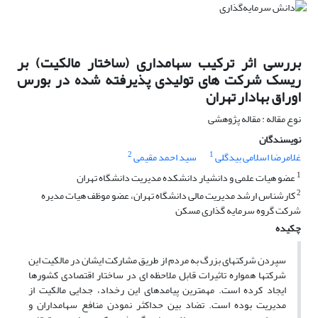
بررسی اثر ترکیب سهامداری (ساختار مالکیت) بر
ریسک شرکت های تولیدی پذیرفته شده در بورس
اوراق بهادار تهران
نوع مقاله : مقاله پژوهشی
نویسندگان
2
1
غلامرضا اسلامی بیدگلی
سید احمد مقیمی
1
عضو هیات علمی و دانشیار دانشکده مدیریت دانشگاه تهران
2
کارشناس ارشد مدیریت مالی دانشگاه تهران، عضو موظف هیات مدیره
شرکت گروه سرمایه گذاری مسکن
چکیده
سپردن شرکتهای بزرگ به مردم از طریق مشارکت ایشان در مالکیت این
شرکتها همواره تاثیرات قابل ملاحظه ای در ساختار اقتصادی کشورها
ایجاد کرده است. مهمترین پیامدهای این رخداد، جدایی مالکیت از
مدیریت بوده است. تضاد بین حداکثر نمودن منافع سهامداران و