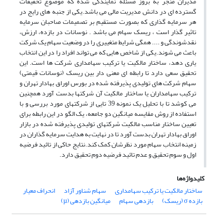
مدیران منجر به بروز مسئله نمایندگی شده که موضوع تحقیقات
گسترده ای در دانش مدیریت مالی می باشد.یکی از جنبه های رایج در
هر سرمایه گذاری که بصورت مستقیم بر تصمیمات صاحبان سرمایه
تاثیر گذار است ، ریسک سهام می باشد . نوسانات در بازده، ارزش،
نقدشوندگی و .... همگی شرایط متغییری را در وضعیت سهام یک شرکت
باعث می شوند.یکی از شاخص هایی که می تواند افراد را در این انتخاب
یاری دهد، ساختار مالکیت یا ترکیب سهامداری شرکت ها است. این
تحقیق سعی دارد تا رابطه‌ ای معنی دار بین ریسک (نوسانات قیمتی)
سهام شرکت های تولیدی پذیرفته شده در بورس اوراق بهادار تهران و
ترکیب سهامداران یا ساختار مالکیت آن شرکتها بدست آورد همچنین
می کوشد تا با تحلیل یک نمونه 39 تایی از شرکتهای مورد بررسی و با
استفاده از روش مقایسه میانگین دو جامعه، یک الگو در این رابطه برای
تعیین ساختار مناسب مالکیت شرکتهای تولیدی پذیرفته شده در بازار
اوراق بهادار تهران بدست آورد تا در نهایت به هدایت سرمایه گذاران در
زمینه انتخاب سهام مورد نظرشان کمک کند.نتایج حاکی از تائید فرضیه
اول و سوم تحقیق و عدم تائید فرضیه دوم تحقیق دارد.
کلیدواژه‌ها
ساختار مالکیت یا ترکیب سهامداری
سهام شناور آزاد
انحراف معیار
بازده σ (ریسک)
بازدهی سهام
میانگین بازدهی (µ)