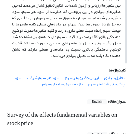
بین متغیرها ارزیابی و آزمون شده‌اند. نتایج تحقیق نشان می‌دهد که بین
متغیرهای بنیادی در این پژوهش که عبارتند از سود هر سهم، سود
پیش‌بینی شده هر سهم، بازده حقوق صاحبان سهام وارزش دفتری که
به جز بازده حقوق صاحبان سهام در داده‌های فصلی کلیه متغیرها با
قیمت سهم رابطه مثبت معنی داری دارند و کلیه متغیرها قدرت توضیح
دهندگی بالای 90 درصد برای قیمت سهم دارند .همچنین مشاهده شد
مدل رگرسیونی حاصل از متغیرهای بنیادی بصورت سالانه قدرت
توضیح دهندگی بالاتری نسبت به داده‌های فصلی دارند که نشان
دهنده نگاه بلند مدت تحلیل بنیادی می‌باشد.
کلیدواژه‌ها
تحلیل بنیادی
ارزش دفتری هر سهم
سود هر سهم شرکت
سود
پیش‌بینی شده هر سهم
بازده حقوق صاحبان سهام
عنوان مقاله
English
Survey of the effects fundamental variables on
stock price
نویسندگان