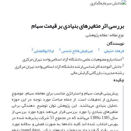
بررسی اثر متغیرهای بنیادی بر قیمت سهام
نوع مقاله : مقاله پژوهشی
نویسندگان
2
1
1
فرهاد حنیفی
میرفیض فلاح شمس
لیلا ابوالفضلی
1
استادیاروعضوهیات علمی دانشگاه آزاد اسلامی واحد تهران مرکزی
2
دانش آموخته کارشناسی ارشددانشگاه آزاد اسلامی واحد تهران مرکزی
رشته مدیریت بازرگانی گرایش مالی
چکیده
پیش‌بینی قیمت سهام و استراتژی مناسب برای معامله سهام، موضوع
بسیاری از تحقیقات است. از جمله مباحث مورد توجه در این حوزه
،تحلیل بنیادی می‌باشند. این پژوهش توان توضیح دهندگی برخی
متغیرهای بنیادی را مورد بررسی قرار می‌دهد.دوره مورد بررسی از
سال 1385 تا1389 می‌باشد که در مجموع 51 شرکت پذیرفته شده در
بورس انتخاب شده اند کلیه داده‌ها به صورت فصلی و سالانه مورد
بررسی قرار گرفتند و از متدولوژی داده‌های ترکیبی (panel data) رابطه