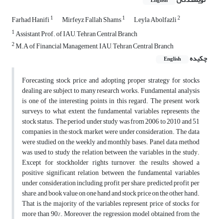
English
1
1
2
Farhad Hanifi
Mirfeyz Fallah Shams
Leyla Abolfazli
1
Assistant Prof. of IAU, Tehran Central Branch
2
M.A of Financial Management, IAU, Tehran Central Branch
چکیده
English
Forecasting stock price and adopting proper strategy for stocks
dealing are subject to many research works. Fundamental analysis
is one of the interesting points in this regard. The present work
surveys to what extent the fundamental variables represents the
stock status. The period under study was from 2006 to 2010 and 51
companies in the stock market were under consideration. The data
were studied on the weekly and monthly bases. Panel data method
was used to study the relation between the variables in the study.
Except for stockholder rights turnover, the results showed a
positive significant relation between the fundamental variables
under consideration including profit per share, predicted profit per
share, and book value on one hand and stock price on the other hand.
That is, the majority of the variables represent price of stocks for
more than 90%. Moreover, the regression model obtained from the