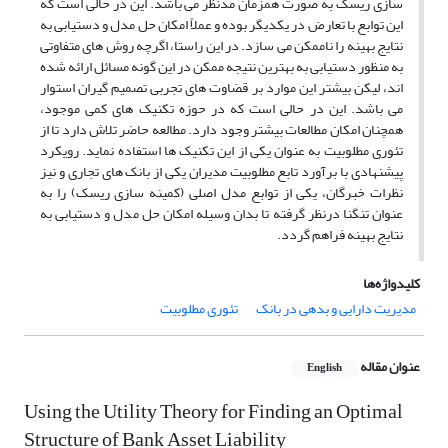
سازی ریسک به صورت همزمان مدنظر می باشد. این در حالی است که
این توابع با تعارض در یکدیگر بوده و عملاً امکان حل مدل و دستیابی به
نتایج بهینه را ناممکن می سازد. در این راستا، اگرچه روش های متفاوتی
به منظور دستیابی به بهترین نتیجه ممکن در این گونه مسائل ارائه شده
اند، لیکن بیشتر این موارد بر قضاوت های تجربی تصمیم گیران استوار
می باشد. این در حالی است که در حوزه تکنیک های کمی موجود،
‌همچنان امکان مطالعات بیشتر وجود دارد. مطالعه حاضر تلاش دارد تا از
تئوری مطلوبیت به عنوان یکی از این تکنیک ها استفاده نماید. رویکرد
پیشنهادی با برآورد تابع مطلوبیت مدیران یکی از بانک های تجاری و نیز
نظرات خبرگان، یکی از توابع مدل اصلی (کمینه سازی ریسک) را به
عنوان تنگنا درنظر گرفته تا بدان وسیله امکان حل مدل و دستیابی به
نتایج بهینه فراهم گردد.
کلیدواژه‌ها
مدیریت دارایی و بدهی در بانک
تئوری مطلوبیت
عنوان مقاله
English
Using the Utility Theory for Finding an Optimal
Structure of Bank Asset Liability