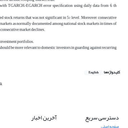
urns with TGARCH/EGARCH error speciﬁcation using daily data from 6, th
 stock returns that was not significant in 5% level. Moreover, consecutive
 markets as normally documented among national stock markets in times of
h consecutive market declines.
investment portfolios.
h should be more relevant to domestic investors in guarding against recurring
کلیدواژه‌ها
English
sk
دسترسی سریع
آخرین اخبار
صفحه اصلی