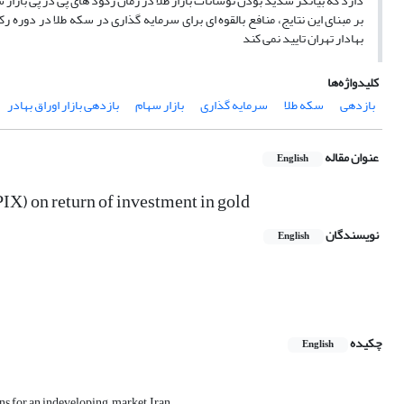
دارد که بیانگر شدید بودن نوسانات بازار طلا در زمان رکود های پی در پی بازار
بر مبنای این نتایج، منافع بالقوه ای برای سرمایه گذاری در سکه طلا در دوره ر
بهادار تهران تایید نمی کند
کلیدواژه‌ها
بازدهی
سکه طلا
سرمایه گذاری
بازار سهام
بازدهی بازار اوراق بهادر
عنوان مقاله
English
IX) on return of investment in gold
نویسندگان
English
چکیده
English
ns for an indeveloping market, Iran.