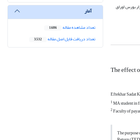
زار بورس اوراق
آمار
تعداد مشاهده مقاله
1,686
تعداد دریافت فایل اصل مقاله
3,532
The effect 
Eftekhar Sadat K
1
MA student in f
2
Faculty of paya
The purpose o
Return (TEDPI