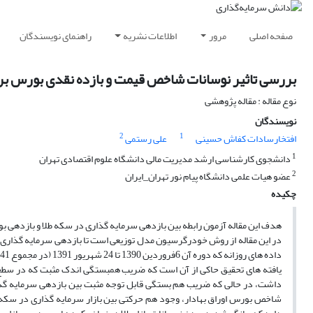
صفحه اصلی
مرور
اطلاعات نشریه
راهنمای نویسندگان
بررسی تاثیر نوسانات شاخص قیمت و بازده نقدی بورس بر 
نوع مقاله : مقاله پژوهشی
نویسندگان
2
1
افتخارسادات کفاش حسینی
علی رستمی
1
دانشجوی کارشناسی ارشد مدیریت مالی دانشگاه علوم اقتصادی تهران
2
عضو هیات علمی دانشگاه پیام نور تهران_ایران
چکیده
هدف این مقاله آزمون رابطه بین بازدهی سرمایه گذاری در سکه طلا و بازدهی بورس
داده های روزانه که دوره آن 6فروردین 1390 تا 24 شهریور 1391 (در مجموع 341 مشاهده) مرتبط سازد.
داشت، در حالی که ضریب هم بستگی قابل توجه مثبت بین بازدهی سرمایه گذاری
شاخص بورس اوراق بهادار، وجود هم حرکتی بین بازار سرمایه گذاری در سکه طل