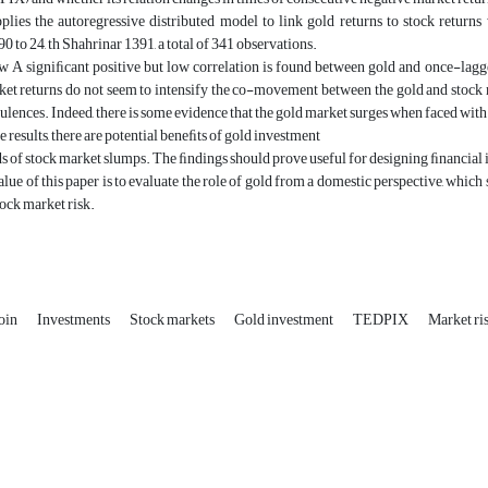
plies the autoregressive distributed model to link gold returns to stock ret
0 to 24, th Shahrinar 1391, a total of 341 observations.
 A signiﬁcant positive but low correlation is found between gold and once-lagged
ket returns do not seem to intensify the co-movement between the gold and stock
ulences. Indeed, there is some evidence that the gold market surges when faced wit
e results, there are potential beneﬁts of gold investment
s of stock market slumps. The ﬁndings should prove useful for designing ﬁnancial 
alue of this paper is to evaluate the role of gold from a domestic perspective, whic
ock market risk.
oin
Investments
Stock markets
Gold investment
TEDPIX
Market ri