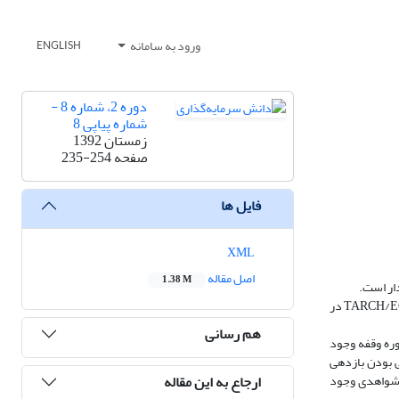
ورود به سامانه
ENGLISH
دوره 2، شماره 8 -
شماره پیاپی 8
زمستان 1392
صفحه
235-254
فایل ها
XML
اصل مقاله
1.38 M
دار است.
در این مقاله از روش خودرگرسیون مدل توزیعی است تا بازدهی سرمایه گذاری در سکه طلا را با بازدهی شاخص بورس اوراق بهادار با کمک مدل تخمین خطا TARCH/EGHARCH در
هم رسانی
ران با یک دوره وقفه وجود
ی بودن بازدهی
ارجاع به این مقاله
ن شواهدی وجود