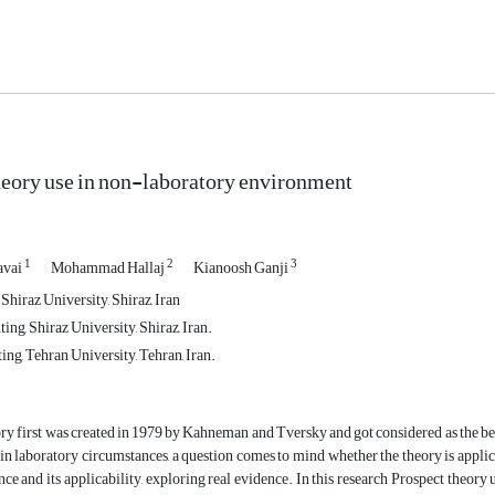
eory use in non-laboratory environment
1
2
3
avai
Mohammad Hallaj
Kianoosh Ganji
 Shiraz University, Shiraz, Iran
ing, Shiraz University, Shiraz, Iran.
ng, Tehran University, Tehran, Iran.
ry first was created in 1979 by Kahneman and Tversky and got considered as the bes
 in laboratory circumstances, a question comes to mind whether the theory is appli
nce and its applicability, exploring real evidence. In this research Prospect theor