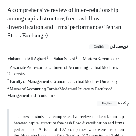
A comprehensive review of inter-relationship
among capital structure, free cash flow,
diversification and firms’ performance (Tehran
Stock Exchange)
نویسندگان
English
1
2
3
MohammadAli Aghaei
Sahar Sepasi
Morteza Kazempour
1
Associate Professor, Department of Accounting, Tarbiat Modarres
University
2
Faculty of Management & Economics, Tarbiat Modares University
3
Master of Accounting, Tarbiat Modarres University, Faculty of
Management and Economics
چکیده
English
The present study is a comprehensive review of the relationship
between capital structure, free cash flow, diversification and firms
performance. A total of 107 companies who were listed on
theTehran stock exchange from 2008 to 2013 were studied. Tobin’s