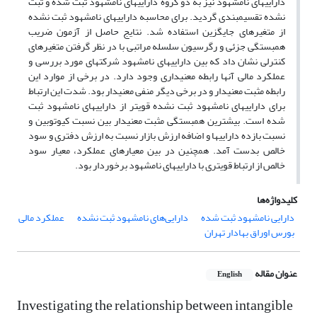
دارایی­های نامشهود نیز به دو گروه دارایی­های نامشهود ثبت شده و ثبت
نشده تقسیم­بندی گردید. برای محاسبه دارایی­های نامشهود ثبت نشده
از متغیرهای جایگزین استفاده شد. نتایج حاصل از آزمون ضریب
همبستگی جزئی و رگرسیون سلسله مراتبی با در نظر گرفتن متغیرهای
کنترلی نشان داد که بین دارایی­های نامشهود شرکت­های مورد بررسی و
عملکرد مالی آن­ها رابطه معنی­داری وجود دارد. در برخی از موارد این
رابطه مثبت معنی­دار و در برخی دیگر منفی معنی­دار بود. شدت این ارتباط
برای دارایی­های نامشهود ثبت نشده قوی­تر از دارایی­های نامشهود ثبت
شده است. بیشترین همبستگی مثبت معنی­دار بین نسبت کیوتوبین و
نسبت بازده دارایی­ها و اضافه ارزش بازار نسبت به ارزش دفتری و سود
خالص بدست آمد. همچنین در بین معیارهای عملکرد، معیار سود
خالص از ارتباط قوی­تری با دارایی­های نامشهود برخوردار بود.
کلیدواژه‌ها
دارایی نامشهود ثبت شده
دارایی‌های نامشهود ثبت نشده
عملکرد مالی
بورس اوراق بهادار تهران
عنوان مقاله
English
Investigating the relationship between intangible