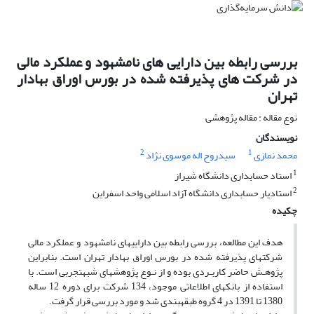
بررسی رابطه بین دارایی های نامشهود و عملکرد مالی
در شرکت های پذیرفته شده در بورس اوراق بهادار
تهران
نوع مقاله : مقاله پژوهشی
نویسندگان
2
1
محمد نمازی
سیدروح اله موسوی نژاد
1
استاد حسابداری دانشگاه شیراز
2
استادیار حسابداری دانشگاه آزاد اسلامی واحد اسفراین
چکیده
هدف این مطالعه، بررسی رابطه بین دارایی­های نامشهود و عملکرد مالی
شرکت­های پذیرفته شده در بورس اوراق بهادار تهران است. بنابراین
پژوهـش حاضر کاربـردی بوده و از نـوع پژوهش­های شبه­تجربی است. با
استفاده از بانک­های اطلاعاتی موجود، 134 شرکت برای دوره 12 ساله
1380 تا 1391 در 4 گروه طبقه­بندی شد و مورد بررسی قرار گرفت.