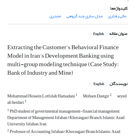
کلیدواژه‌ها
مالی رفتاری
مدل سازی چند گروهی
مشتری
عنوان مقاله
English
Extracting the Customer's Behavioral Finance
Model in Iran’s Development Banking using
multi-group modeling technique (Case Study:
Bank of Industry and Mine)
نویسندگان
English
1
2
Mohammad Hossein Lotfolah Hamadani
Mohsen Dastgir
seyed
3
ali heidari
1
PhD student of governmental management-financial management,
Department of Management, Isfahan (Khorasgan) Branch, Islamic Azad
University, Isfahan, Iran,
2
Professor of Accounting, Isfahan (Khorasgan) Branch,Islamic Azad