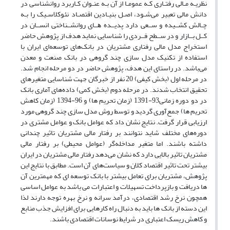
ﻧﻈﺮﯾـﻪ ﻣـﺎﻟﯽ رﻓﺘـﺎری ﮐـﻪ ﻋﻤﻮﻣـﺎ از آن ﺑـﻪ ﻋﻨـﻮان ﮐـﺎرﺑﺮد رواﻧﺸﻨﺎﺳﯽ در
داﻧﺶ ﻣﺎﻟﯽ ﺗﻌﺒﯿﺮ ﻣﯽ‌ﺷـﻮد، اﺻـﻞ ﺑﻨﯿـﺎدﯾﻦ اﻗﺘﺼـﺎد ﻧﺌﻮﮐﻼﺳـﯿﮏ را ﺑـﻪ
ﭼـﺎﻟﺶ ﮐﺸــﯿﺪه و ﺳــﻌﯽ دارد ﭘﺪﯾــﺪه ﻫــﺎی رواﻧﺸــﻨﺎﺧﺘﯽ اﻧﺴــﺎن در
ﮐــﻞ ﺑــﺎزار و در ﺳــﻄﺢ ﻓــﺮدی را ﺷﻨﺎﺳﺎﯾﯽ ﻧﻤﺎﯾﺪ هدف از پژوهش حاضر
استخراج مدل مالی رفتاری مشتریان در بانک‌های توسعه‌ای ایران با
استفاده از تکنیک مدل سازی چند گروهی در بانک صنعت و معدن
می‌باشد. در راستای این هدف، پژوهش حاضر در دو مرحله انجام شد.
در مرحله اول (بخش کیفی) 20 نفر از خبرگان جهت شناسایی متغیرهای
تحقیق انتخاب شدند. در مرحله دوم (بخش کمی) داده‌های آماری بانک
در دو دوره زمانی93-1391 (زمان تحریم ها) و 96-1394 (زمان کاهش
تحریم ها) جمع‌آوری گردید و توسط روش مدل سازی چند گروهی مورد
ارزیابی قرار گرفت. نتایج نشان داد که عوامل بانک و عوامل مشتری در
دوره‌های مختلف شاید نتوانند بر رفتار مالی مشتریان تاثیر چندانی
داشته باشند. اما متغیر مداخله‌گر (عوامل محیطی) بر رفتار مالی
مشتریان تاثیر بالایی دارد که نشان می‌دهد رفتار مالی مشتریان در ایران
بیشتر تحت تاثیر اقتصاد کلان و سیاست‌های آن است. مطابق با نتایج این
پژوهش، مشتریان برای تعامل بیشتر با بانک توسعه ای که مهمترین آن
ها دریافت و بازپرداخت تسهیلات و اعتبارات می باشد به عوامل اساسی
همچون نرخ رشد اقتصادی، درآمد سرانه و نرخ بهره توجه دارند لذا
این دسته از بانک ها باید به دنبال راه کارهایی برای افزایش جذب منابع
و کاهش ریسک اعتباری در شرایط نوسانات اقتصادی باشند.