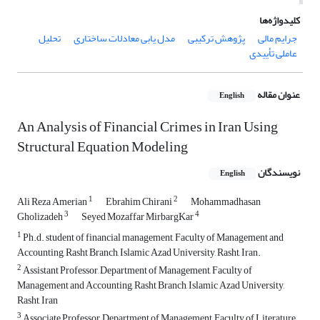
کلیدواژه‌ها
جرایم مالی
پژوهش ترکیبی
مدل یابی معادلات ساختاری
تحلیل
عاملی تأییدی
عنوان مقاله
English
An Analysis of Financial Crimes in Iran Using
Structural Equation Modeling
نویسندگان
English
1
2
Ali Reza Amerian
Ebrahim Chirani
Mohammadhasan
3
4
Gholizadeh
Seyed Mozaffar MirbargKar
1
Ph.d. student of financial management, Faculty of Management and
Accounting, Rasht Branch, Islamic Azad University, Rasht, Iran.
2
Assistant Professor, Department of Management, Faculty of
Management and Accounting, Rasht Branch, Islamic Azad University,
Rasht, Iran
3
Associate Professor, Department of Management, Faculty of Literature