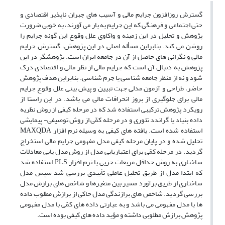
گسترش روزافزون جرایم مالی و آسیب های جبران ناپذیر اقتصادی و
حتی اجتماعی و فرهنگی که این جرایم به بار می آورند، به خوبی ضرورت
پژوهش و تحلیل در این زمینه و واکاوی علل وقوع این گونه جرایم را
روشن می کند. بنابراین مسأله اصلی در این پژوهش، گسترش جرایم
مالی و نگرانی های حاصل از آن در جامعه ایران است. پژوهشگر در این
پژوهش به دنبال آن است که جرایم مالی از نظر مالی و اقتصادی درک
شود و نه از منظر جامعه شناسی یا جرم شناسی. بنابراین هدف پژوهش
حاضر، طراحی و آزمون مدلی جهت تبیین و پیش بینی علل وقوع جرایم
مالی برای جلوگیری از بروز انحرافات مالی می باشد. در این راستا از
رویکرد پژوهش ترکیبی استفاده شد که در مرحله کیفی از روش نظریه
داده بنیاد یا گراندد تئوری و در مرحله کمّی از روش توصیفی- پیمایشی
استفاده شده است. یافته های کیفی به وسیله نرم افزار MAXQDA
تحلیل شده و در پایان مرحله کیفی مدل مفهومی جرایم مالی استخراج
گردید. در مرحله کمّی برای اعتباریابی مدل از روش مدل یابی معادلات
ساختاری به روش حداقل مربعات جزیی با نرم افزار PLS استفاده شد
که ابتدا مدل از طریق تحلیل عاملی تأییدی بررسی شد سپس مدل
ساختاری از طریق برآورد مسیر بین متغیرها و شاخص های برازش مدل
بررسی گردید. شاخص های برازندگی مدل حاکی از برازش مطلوب داده
ها با مدل مفهومی می باشد و به عبارتی داده های کمّی با مدل مفهومی
پژوهش برازش مطلوبی داشته و مؤید داده های کیفی بوده است.