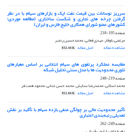
سرریز نوسانات بین قیمت نفت اپک و بازارهای سهام با در نظر
گرفتن چرخه های تجاری و شکست ساختاری (مطالعه موردی؛
کشورهای عضو شورای همکاری خلیج فارس و ایران)
صفحه
195-218
مرتضی باوقار، مهدی فغانی، محمدحسین رنجبر
مشاهده مقاله
اصل مقاله
832.44 K
مقایسه عملکرد پرتفوی های سهام انتخابی بر اساس معیارهای
تئوری محدودیت ها با مدل سنتی تحلیل شبکه
صفحه
219-248
محمد اسلانی، محمدرضا ستایش، محمد حسن جنانی، محمود همت فر
مشاهده مقاله
اصل مقاله
951.04 K
تأثیر محدودیت مالی بر چولگی منفی بازده سهام با تأکید بر نقش
تعدیلی رتبه‌بندی اعتباری
صفحه
249-262
زهره حاجیها، ایوب قربانی