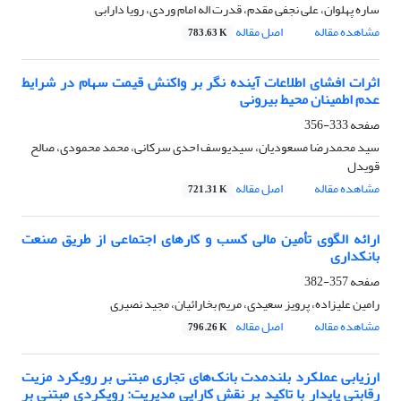
ساره پهلوان، علی نجفی مقدم، قدرت اله امام وردی، رویا دارابی
مشاهده مقاله
اصل مقاله
783.63 K
اثرات افشای اطلاعات آینده نگر بر واکنش قیمت سهام در شرایط
عدم اطمینان محیط بیرونی
صفحه
333-356
سید محمدرضا مسعودیان، سیدیوسف احدی سرکانی، محمد محمودی، صالح
قویدل
مشاهده مقاله
اصل مقاله
721.31 K
ارائه الگوی تأمین مالی کسب و کارهای اجتماعی از طریق صنعت
بانکداری
صفحه
357-382
رامین علیزاده، پرویز سعیدی، مریم بخارائیان، مجید نصیری
مشاهده مقاله
اصل مقاله
796.26 K
ارزیابی عملکرد بلندمدت بانک‌های تجاری مبتنی بر رویکرد مزیت
رقابتی پایدار با تاکید بر نقش کارایی مدیریت: رویکردی مبتنی بر