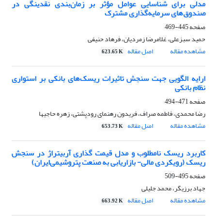
مدلی برای شناسایی عوامل مؤثر بر زمان‌بندی نقدینگی در
صندوق‌های سرمایه‌گذاری مشترک
صفحه
445-469
حمید سبزعلی، غلامرضا زمردیان، فرهاد حنیفی
مشاهده مقاله
اصل مقاله
623.65 K
ارایه الگویی جهت سنجش تاثیرات ریسک‌های بانکی بر استواری
نظام بانکی
صفحه
471-494
رضا محمدی، فاطمه صراف، فریدون رهنمای رودپشتی، زهره حاجیها
مشاهده مقاله
اصل مقاله
653.73 K
کاربرد ریسک نامطلوب و مدل قیمت گذاری آربیتراژ در سنجش
ریسک (رویکردی مالی- بازاریابی به صنعت پتروشیمی‌ایران)
صفحه
495-509
جهاد برزیگر، محمد جلیلی
مشاهده مقاله
اصل مقاله
663.92 K