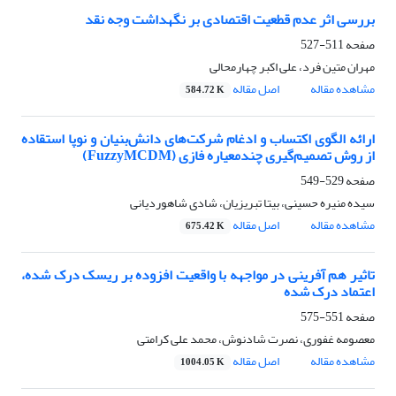
بررسی اثر عدم قطعیت اقتصادی بر نگهداشت وجه نقد
صفحه
511-527
مهران متین فرد، علی اکبر چهارمحالی
مشاهده مقاله
اصل مقاله
584.72 K
ارائه الگوی اکتساب و ادغام شرکت‌های دانش‌بنیان و نوپا استقاده
از روش تصمیم‌گیری چندمعیاره فازی (FuzzyMCDM)
صفحه
529-549
سیده منیره حسینی، بیتا تبریزیان، شادی شاهوردیانی
مشاهده مقاله
اصل مقاله
675.42 K
تاثیر هم آفرینی در مواجهه با واقعیت افزوده بر ریسک درک شده،
اعتماد درک شده
صفحه
551-575
معصومه غفوری، نصرت شادنوش، محمد علی کرامتی
مشاهده مقاله
اصل مقاله
1004.05 K