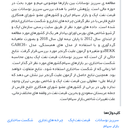
مطالعه ی سرریز نوسانات بین بازارها موضوعی مهم و مورد بحث در
حوزه مالی است. پژوهش حاضر با هدف بررسی سرریز نوسانات بین
قیمت نفت اپک و بازار سهام ایران و کشورهای عضو شورای همکاری
خلیج فارس با در نظر گرفتن چرخه های تجاری و شکست ساختاری انجام
شده است. داده های مورد نظر از طریق سایت رسمی سازمان اپک و
آرشیو شاخص های بورس اوراق بهادار هر یک از کشورهای مورد مطالعه
از ابتدای سال 2012 تا پایان نیمه اول سال 2018 و بصورت ماهیانه
گردآوری و با استفاده از مدل های همبستگی، مدل GARCH-
BEKKدو متغیره و آزمون علیت گرنجر مورد بررسی قرار گرفت. نتایج
حاکی از آن است که سرریز نوسانات قیمت نفت اپک بدون محاسبه
شکست ساختاری، بر بازارهای سهام کشورهای مورد نظر اثر گذار است.
اما زمانی که از شکست ساختاری استفاده شود، نتایج متفاوت خواهد
بود. همچنین نتایج حاصل از آزمون علیت گرنجر نیز نشان می دهد که
ارتباط علی- معلولی بین قیمت نفت اپک و شاخص بورس تهران وجود
ندارد ولی در برخی از کشورهای عضو شورای همکاری خلیج فارس از
جمله عربستان سعودی و بحرین، قیمت نفت در وقفه های مختلف زمانی،
علت تغییرات شاخص بازار سهام است.
کلیدواژه‌ها
سرریز نوسانات
قیمت نفت اپک
چرخه های تجاری
شکست ساختاری
بازار سهام