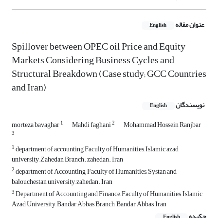
عنوان مقاله
English
Spillover between OPEC oil Price and Equity
Markets Considering Business Cycles and
Structural Breakdown (Case study; GCC Countries
and Iran)
نویسندگان
English
1
2
morteza bavaghar
Mahdi faghani
Mohammad Hossein Ranjbar
3
1
department of accounting Faculty of Humanities, Islamic azad
university, Zahedan Branch. zahedan. Iran
2
department of Accounting, Faculty of Humanities, Systan and
balouchestan university, zahedan. Iran
3
Department of Accounting and Finance, Faculty of Humanities, Islamic
Azad University, Bandar Abbas Branch, Bandar Abbas, Iran
چکیده
English