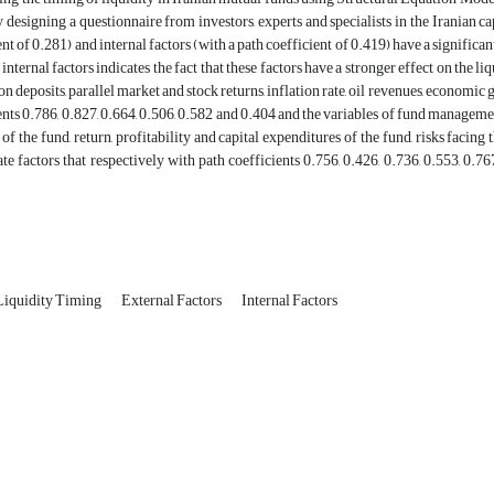
 designing a questionnaire from investors, experts and specialists in the Iranian cap
nt of 0.281) and internal factors (with a path coefficient of 0.419) have a significan
 internal factors indicates the fact that these factors have a stronger effect on the l
 on deposits, parallel market and stock returns, inflation rate, oil revenues, economi
ents 0.786, 0.827, 0.664, 0.506, 0.582 and 0.404 and the variables of fund management 
s of the fund, return, profitability and capital expenditures of the fund, risks facin
te factors that respectively with path coefficients 0.756, 0.426, 0.736, 0.553, 0.76
Liquidity Timing
External Factors
Internal Factors