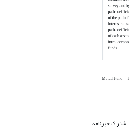
survey and by
path coefficie
of the path of
interest rates
path coeffici
of cash asset
intra-corpora
funds.
Mutual Fund
اشتراک خبرنامه