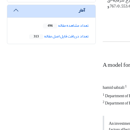
خارج سرمایه-ای
صندوق، ریسک‌های پیش روی صندوق و تعداد صنعت در سبد سرمایه‌گذاری صندوق عوامل درون شرکتی هستند که به ترتیب با ضرایب مسیر 756/0، 426/0، 736/0، 553/0، 767/0 و
آمار
تعداد مشاهده مقاله
496
تعداد دریافت فایل اصل مقاله
313
A model for 
1
hamid sabzali
1
Department of F
2
Department of F
An investment
factors affec