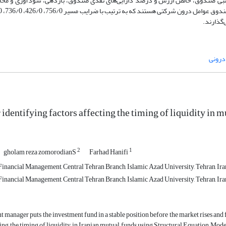
و اندازه نسبی صندوق، خالص ارزش و درصد دارایی‌های نقدی صندوق، بازدهی، سودآوری و م
درونی
identifying factors affecting the timing of liquidity in 
2
1
gholam reza zomorodianS
Farhad Hanifi
inancial Management, Central Tehran Branch, Islamic Azad University, Tehran, Ira
inancial Management, Central Tehran Branch, Islamic Azad University, Tehran, Ira
 manager puts the investment fund in a stable position before the market rises and fa
ting the timing of liquidity in Iranian mutual funds using Structural Equation Mod