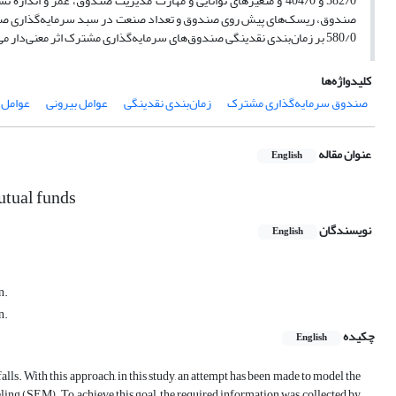
582/0 و 404/0 و متغیرهای توانایی و مهارت مدیریت صندوق، عمر 
580/0 بر زمان‌بندی نقدینگی صندوق‌های سرمایه‌گذاری مشترک اثر معنی‌دار می‌گذارند.
کلیدواژه‌ها
صندوق سرمایه‌گذاری مشترک
زمان‌بندی نقدینگی
عوامل بیرونی
عوامل 
عنوان مقاله
English
mutual funds
نویسندگان
English
n.
n.
چکیده
English
lls. With this approach, in this study, an attempt has been made to model the
eling (SEM). To achieve this goal, the required information was collected by