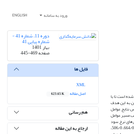
ورود به سامانه
ENGLISH
دوره 11، شماره 41 -
شماره پیاپی 41
بهار 1401
صفحه
445-469
فایل ها
XML
اصل مقاله
623.65 K
شده است تا با
 رسیدن به این هدف
ایه ایران برای سال 1399 جمع‌آوری گردید. بر اساس نتایج عوامل
هم رسانی
بودن ضریب مسیر عوامل
یرهای نرخ سود
ارجاع به این مقاله
سپرده‌ها، بازده بازارهای موازی و سهام، نرخ تورم، درآمدهای نفتی، رشد اقتصادی و تحولات سیاسی عوامل بیرونی هستند که به ترتیب با ضرایب مسیر 786/0، 827/0، 664/0، 506/0،