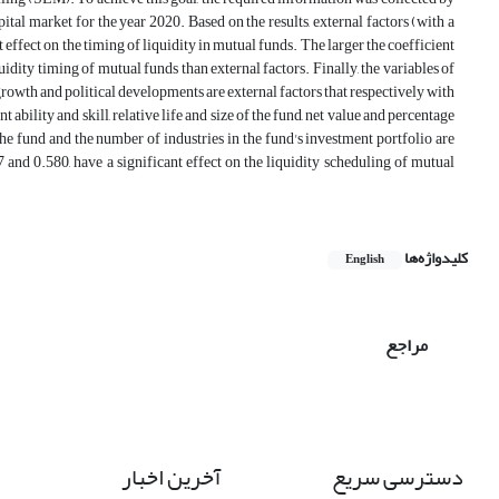
ital market for the year 2020. Based on the results, external factors (with a
t effect on the timing of liquidity in mutual funds. The larger the coefficient
iquidity timing of mutual funds than external factors. Finally, the variables of
c growth and political developments are external factors that respectively with
ability and skill, relative life and size of the fund, net value and percentage
g the fund and the number of industries in the fund's investment portfolio are
7 and 0.580, have a significant effect on the liquidity scheduling of mutual
کلیدواژه‌ها
English
مراجع
دسترسی سریع
آخرین اخبار