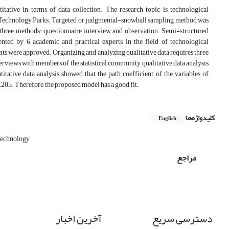
itative in terms of data collection. The research topic is technological
 Technology Parks. Targeted or judgmental-snowball sampling method was
s three methods: questionnaire, interview and observation. Semi-structured
ented by 6 academic and practical experts in the field of technological
ents were approved. Organizing and analyzing qualitative data requires three
terviews with members of the statistical community, qualitative data analysis
tative data analysis showed that the path coefficient of the variables of
7.205. Therefore, the proposed model has a good fit.
کلیدواژه‌ها
English
Technology
مراجع
دسترسی سریع
آخرین اخبار