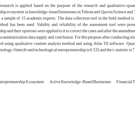
research is applied based on the purpose of the research and qualitative-quant
ship ecosystem in knowledge-based businesses in Tehran and Qazvin Science and
t a sample of 15 academic experts. The data collection tool in the field method i
thod has been used. Validity and reliability of the assessment tool were pres
hip and their opinions were applied to it to correct the cases and after the amendm
ata summarization, data supply, and conclusion. For this purpose, after conducting in
d using qualitative content analysis method and using Atlas T8 software. Quanti
hnology (fintech) and technological entrepreneurship is 0.532 and the t-statistic is 
ntrepreneurship Ecosystem
Active Knowledge-Based Businesses
Financial 