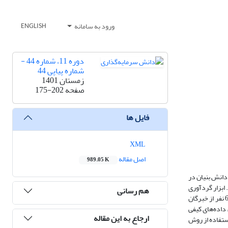
ورود به سامانه
ENGLISH
دوره 11، شماره 44 -
شماره پیاپی 44
زمستان 1401
صفحه
175-202
فایل ها
XML
اصل مقاله
989.05 K
دانش بنیان در
 دانشگاهی استفاده شده است. ابزار گردآوری
هم رسانی
اطلاعات در روش میدانی، به سه روش پرسشنامه، مصاحبه و مشاهده است از روش مصاحبه نیمه ساختار یافته استفاده شده است. روایی و پایایی ابزار سنجش توسط 6 نفر از خبرگان
 داده‌های کیفی
ارجاع به این مقاله
استفاده از روش