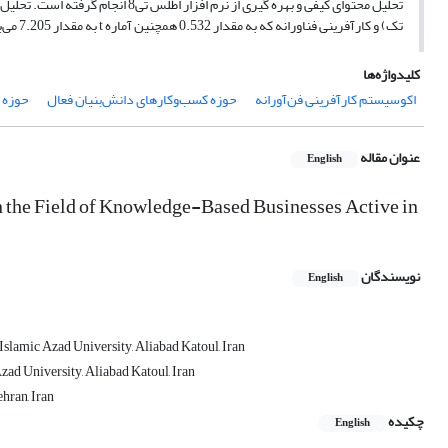
تک) و کارآفرینی فناورانه که به مقدار 0.532 همچنین آماره t به مقدار 7.205 می‌باشد. بنابراین الگوی ارائه شده از برازش مناسبی برخوردار است.
کلیدواژه‌ها
اکوسیستم کارآفرینی فن‌آورانه
حوزه کسب‌وکارهای دانش‌بنیان فعال
حوزه ف
عنوان مقاله
English
n the Field of Knowledge-Based Businesses Active in
نویسندگان
English
slamic Azad University, Aliabad Katoul, Iran
ad University, Aliabad Katoul, Iran
hran, Iran
چکیده
English