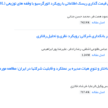
گذاری ریسک اطلاعاتی با رویکرد اتورگرسیو با وقفه های توزیعی (ARDL) در بازار سرمایه ایران
محمود همت فر، محمد حسن جنانی
اصل مقاله
742.9 K
ر بانکداری شرکتی: رویکرد نظری و تحلیل رفتاری
باس طلوعی اشلقی، رضا رادفر، علیرضا پور ابراهیمی
اصل مقاله
1.24 M
ار و تنوع هیات مدیره بر عملکرد و قابلیت‌ شرکتها در ایران: مطالعه مور
نس وکیل الرعایا، فرشاد فائزی
اصل مقاله
717.4 K