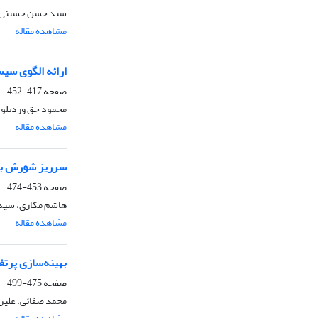
سید حسن حسینی، ع
مشاهده مقاله
ارائه الگوی سیس
صفحه
417-452
محمود حق وردیلو، 
مشاهده مقاله
سرریز شورش بازا
صفحه
453-474
هاشم مکاری، سید
مشاهده مقاله
بهینه‌سازی پرت
صفحه
475-499
محمد صفائی، علیر