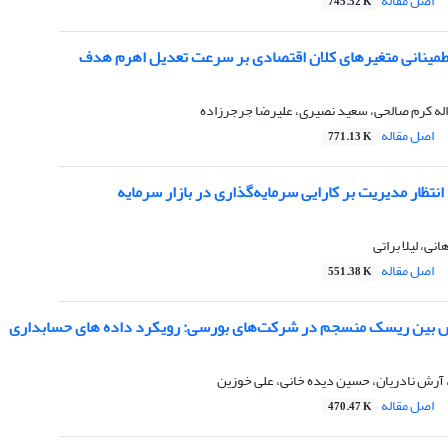
اصل مقاله
745.52 K
 اطمینانی متغیرهای کلان اقتصادی بر سرعت تعدیل اهرم هدف
له کرم صالحی، سعید نصیری، علیرضا جرجرزاده
اصل مقاله
771.13 K
تظار مدیریت بر کارایی سرمایه‌گذاری در بازار سرمایه
نی، لیلا براتی
اصل مقاله
551.38 K
 بین ریسک منسجم در شرکت‌های بورسی: رویکرد داده های حسابداری
 آرش نادریان، حسین دیده خانی، علی خوزین
اصل مقاله
470.47 K