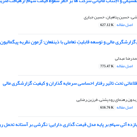
سیمی و اجتناب مالیاتی شرکت ها بر خطر سقوط قیمت سهام (رهیافت ضریب چ
وشی، حسین پناهیان، حسین جباری
اصل مقاله
627.12 K
 گزارشگری مالی و توسعه قابلیتِ تعاملی با ذینفعان: آزمون نظریه پیگمالیون
درضا عبدلی
اصل مقاله
775.47 K
لاعاتی تحت تاثیر رفتار احساسی سرمایه گذاران و کیفیت گزارشگری مالی
ریدون رهنمای رودپشتی، فرزین رضایی
اصل مقاله
616.76 K
بازده آتی سهام بر پایه مدل قیمت گذاری دارایی: نگرشی بر آستانه تحمل ر