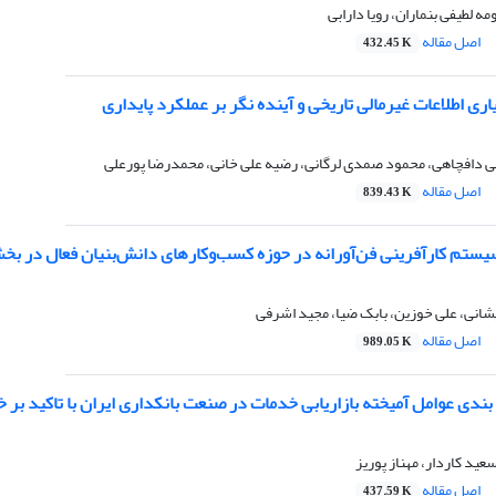
ه لطیفی بنماران، رویا دارابی
اصل مقاله
432.45 K
اری اطلاعات غیرمالی تاریخی و آینده نگر بر عملکرد پایداری
ی دافچاهی، محمود صمدی لرگانی، رضیه علی خانی، محمدرضا پورعلی
اصل مقاله
839.43 K
سیستم کارآفرینی فن‌آورانه در حوزه کسب‌وکارهای دانش‌بنیان فعال در بخ
شانی، علی خوزین، بابک ضیا، مجید اشرفی
اصل مقاله
989.05 K
بندی عوامل آمیخته بازاریابی خدمات در صنعت بانکداری ایران با تاکید بر خ
ید کاردار، مهناز پوریز
اصل مقاله
437.59 K