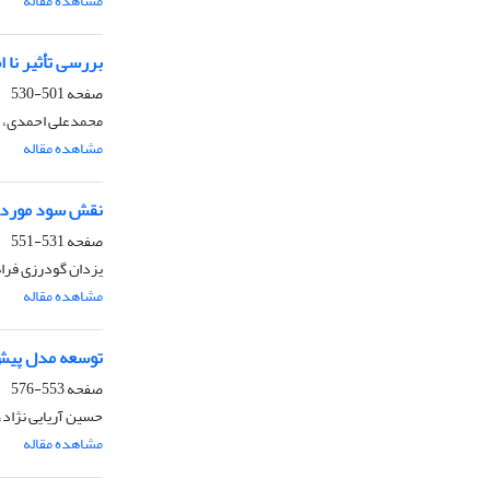
مشاهده مقاله
بررسی تأثیر نا
صفحه
501-530
محمدعلی احمدی، ا
مشاهده مقاله
نقش سود مورد ان
صفحه
531-551
یزدان گودرزی فراها
مشاهده مقاله
توسعه مدل پیش
صفحه
553-576
حسین آریایی نژاد،
مشاهده مقاله