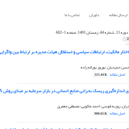
ارسال مقاله
داوران
تماس با ما
دوره 11، شماره 44، زمستان 1401، صفحه 1-602
2
ختار مالکیت، ارتباطات سیاسی و استقلال هیئت مدیره بر ارتباط بین واگرای
حسن حمیدیان، نوروز نوراله زاده
اصل مقاله
515.44 K
ازه‌گیری ریسک بحرانی منابع انسانی در بازار سرمایه بر مبنای روش FMEA فازی و اصل پارتو
ران، روزبه قوسی، احمد ماکویی، مصطفی جعفری
اصل مقاله
900.65 K