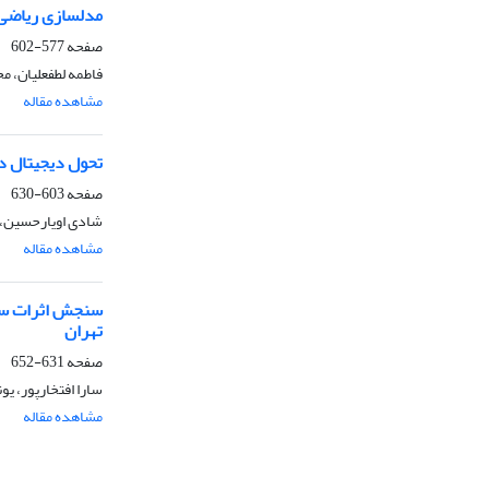
مدلسازی ریاضی قیمت 
صفحه
577-602
فاطمه لطفعلیان، 
مشاهده مقاله
تحول دیجیتال د
صفحه
603-630
شادی اویارحسین، ع
مشاهده مقاله
سنجش اثرات ساخت
تهران
صفحه
631-652
سارا افتخارپور، یو
مشاهده مقاله