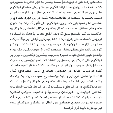
نهاد مالی را به طور عام و یک مؤسسه بیمه را به طور خاص به تصویر می
کشد. هدف اصلی این مقاله ارائه الگوی سیستم پیش هشدار توانگری
مالی برای شرکت‌های بیمه بویژه شرکت های فعال در بازار بیمه ایران
است. نخست با استفاده از مطالعات انجام شده در این حوزه، تعدادی از
شاخص ها و نسبتهایی که بر روی توانگری مالی تأثیر گذارند، به عنوان
متغیرهای مستقل به سه دسته کلی متغیرهای کلان اقتصادی، شرکتی و
حاکمیت شرکتی تقسیم بندی گردید. الگوی تجربی پژوهش با استفاده
از روش اقتصادسنجی با رویکرد داده های ترکیبی (پانلی) برای 18شرکت
فعال در بازار بیمه ایران و برای دوره مورد بررسی 1396 -1387 برازش
گردید. یافته های تحقیق نشان میدهند که نرخ سود بانکی با یک دوره
وقفه و تغییر اعضای هیأت مدیره به ترتیب بیشترین و کمترین تأثیر را بر
توانگری مالی شرکتهای بیمه مزبور داشته اند. همچنین ضریب خسارت
به دلیل توان سوم بودن، اثر آن در مقادیر مختلف متفاوت بوده است.
کلیه فرضیات مقاله در خصوص معناداری تأثیر متغیرهای؛ کلان
اقتصادی (شامل؛ نرخ تورم (با یک وقفه)، نرخ سود بانکی (با یک وقفه)،
رشد اقتصادی (با یک وقفه))، متغیرهای شرکتی(شامل؛ نسبت
سرمایه‌گذاری در دارایی‌های ریسکی به کل دارایی‌ها، ضریب خسارت و
شاخص هرفیندال- هیرشمن رشته‌ای) و حاکمیت شرکتی (شامل؛
درصد سهام تحت تملک سهامدار عمده و نسبت تغییرات اعضای هیأت
مدیره) و نیز تحریم‌های اقتصادی بین المللی بر توانگری شرکتهای بیمه
ایرانی مورد تأیید قرار گرفتند.