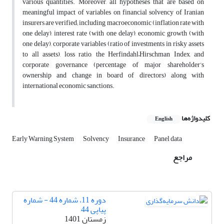
various quantities. Moreover, all hypotheses that are based on
meaningful impact of variables on financial solvency of Iranian
insurers are verified; including macroeconomic (inflation rate with
one delay), interest rate (with one delay), economic growth (with
one delay), corporate variables (ratio of investments in risky assets
to all assets), loss ratio, the Herfindahl–Hirschman Index, and
corporate governance (percentage of major shareholder’s
ownership and change in board of directors) along with
international economic sanctions.
کلیدواژه‌ها
English
Early Warning System
Solvency
Insurance
Panel data
مراجع
دوره 11، شماره 44 - شماره
پیاپی 44
زمستان 1401