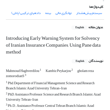
کلیدواژه‌ها
سیستم پیش‌هشدار
توانگری مالی
بیمه
دادههای ترکیبی (پانلی)
عنوان مقاله
English
Introducing Early Warning System for Solvency
of Iranian Insurance Companies, Using Pane data
method
نویسندگان
English
1
2
Mahmoud Haghverdilou
Kambiz Peykarjou
gholam reza
3
zomorodianS
1
Phd, Department of Financial Management, Science and Research
Branch, Islamic Azad University, Tehran-Iran
2
PhD, Assistance Professor, Science and Research Branch, Islamic Azad
University, Tehran-Iran
3
Ph.D., Assistance Professor, Central Tehran Branch, Islamic Azad