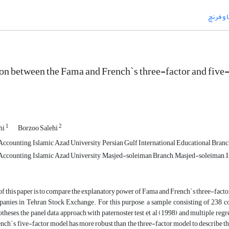
 و فرنچ
n between the Fama and French`s three-factor and five-f
1
2
hi
Borzoo Salehi
ccounting, Islamic Azad University, Persian Gulf International Educational Branch
ccounting, Islamic Azad University, Masjed-soleiman Branch, Masjed-soleiman, I
f this paper is to compare the explanatory power of Fama and French`s three-factor
mpanies in Tehran Stock Exchange. For this purpose, a sample consisting of 238 c
theses, the panel data approach with paternoster test et al (1998) and multiple reg
ch`s five-factor model has more robust than the three-factor model to describe the 