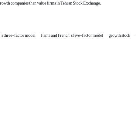
growth companies than value firms in Tehran Stock Exchange.
`s three-factor model
Fama and French`s five-factor model
growth stock