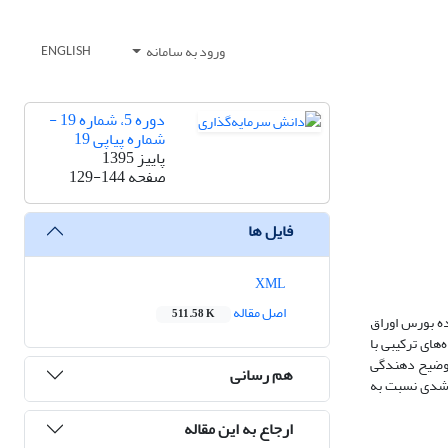
ورود به سامانه
ENGLISH
دوره 5، شماره 19 -
شماره پیاپی 19
پاییز 1395
صفحه
129-144
فایل ها
XML
اصل مقاله
511.58 K
ه بورس اوراق
یکرد تحلیل داده‌های ترکیبی با
قدرت توضیح دهندگی
هم رسانی
 رشدی نسبت به
ارجاع به این مقاله