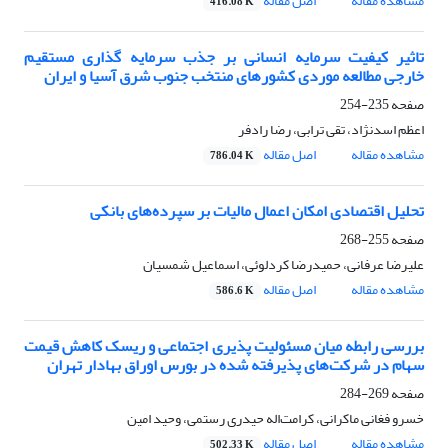
مشاهده مقاله
اصل مقاله
416.08 K
تاثیر کیفیت سرمایه انسانی بر جذب سرمایه گذاری مستقیم
خارجی مطالعه موردی کشورهای منتخب جنوب شرق آسیا و ایران
صفحه
235-254
اعظم اسدنژاد، تقی ترابی، رضا رادفر
مشاهده مقاله
اصل مقاله
786.04 K
تحلیل اقتصادی امکان اعمال مالیات بر سپرده‌های بانکی
صفحه
255-268
علیرضا عرفانی، حمیدرضا کردلوئی، اسماعیل شمسیان
مشاهده مقاله
اصل مقاله
586.6 K
بررسی رابطه میان مسئولیت پذیری اجتماعی و ریسک کاهش قیمت
سهام در شرکت‌های پذیرفته شده در بورس اوراق بهادار تهران
صفحه
269-284
خسرو فغانی ماکرانی، کرامت‌اله حیدری رستمی، وحید امین
مشاهده مقاله
اصل مقاله
502.33 K