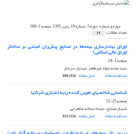
دوره و شماره:
دوره 5، شماره 19، پاییز 1395، صفحه 1-100
تعداد مقالات:
14
اوراق بهادارسازی بیمه‌ها در صنایع پیش‌ران (مبتنی بر ساختار
اوراق مالی اسلامی)
صفحه
1-24
سید محمدجواد میرطاهر، مهدیار سرشار
مشاهده مقاله
اصل مقاله
898.29 K
شناسایی شاخصهای تعیین کننده رتبه اعتباری شرکتها
صفحه
25-52
شهناز مشایخ، سیده سمانه شاهرخی
مشاهده مقاله
اصل مقاله
853.53 K
بررسی اثر سودهای غیره منتظره بر احساسات سرمایه گذار تحت