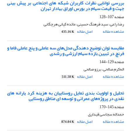
بررسی توانایی نظرات کاربران شبکه های اجتماعی بر پیش بینی
جهت و قیمت سهام در بورس اوراق بهادار تهران
صفحه
107-128
رضا راعی، سید فرهنگ حسینی، مائده کیانی هرچگانی
مشاهده مقاله
اصل مقاله
435.16 K
مقایسه توان توضیح دهندگی مدل‌های سه عاملی و پنج عاملی فاما و
فرنچ در تبیین بازده سهام ارزشی و رشدی
صفحه
129-144
اله‌کرم صالحی، برزو صالحی
مشاهده مقاله
اصل مقاله
511.58 K
تحلیل و اولویت بندی تمایل روستاییان به هزینه کرد یارانه های
نقدی در پروژه‌های عمرانی و توسعه ای مناطق روستایی
صفحه
145-170
حمداله سجاسی قیداری
مشاهده مقاله
اصل مقاله
874.04 K