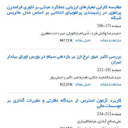
مقایسه کارایی معیارهای ارزیابی عملکرد مبتنی بر تئوری فرامدرن
پرتفوی در رتبه‏بندی پرتفوی‏های انتخابی بر اساس مدل ماتریس
شبکه
صفحه
171-190
حمیدرضا وکیلی فرد، شهرام بابالویان، مهردخت مظفری
مشاهده مقاله
اصل مقاله
867.72 K
بررسی تاثیر عبور نرخ ارز بر بازدهی سهام در بورس اوراق بهادار
تهران
صفحه
191-212
سیدعبدالمجید جلایی، هدیه میر، اکبر رحیمی پور
مشاهده مقاله
اصل مقاله
822.23 K
کاربرد آزمون استرس از دیدگاه نظارتی و مقررات گذاری بر
موسسات مالی
صفحه
213-234
علی صالح آبادی، میثم اللهیاری