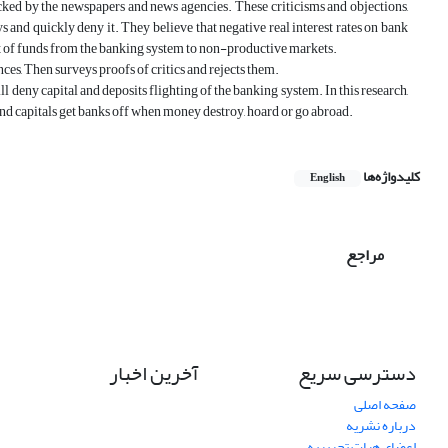
ttacked by the newspapers and news agencies. These criticisms and objections,
ys and quickly deny it. They believe that negative real interest rates on bank
ent of funds from the banking system to non-productive markets.
ences, Then surveys proofs of critics and rejects them.
ill deny capital and deposits flighting of the banking system. In this research,
 and capitals get banks off when money destroy, hoard or go abroad.
کلیدواژه‌ها
English
مراجع
دسترسی سریع
آخرین اخبار
صفحه اصلی
درباره نشریه
اعضای هیات تحریریه