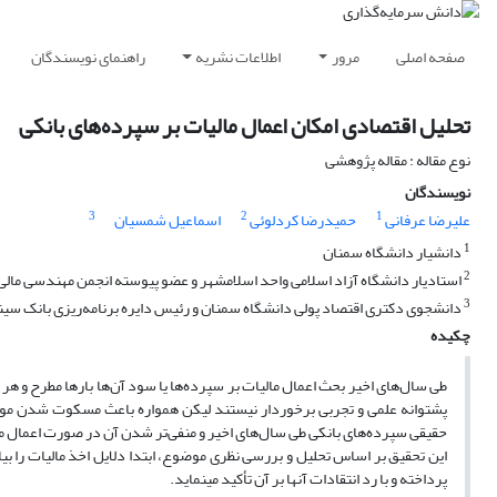
صفحه اصلی
مرور
اطلاعات نشریه
راهنمای نویسندگان
تحلیل اقتصادی امکان اعمال مالیات بر سپرده‌های بانکی
نوع مقاله : مقاله پژوهشی
نویسندگان
3
2
1
علیرضا عرفانی
حمیدرضا کردلوئی
اسماعیل شمسیان
1
دانشیار دانشگاه سمنان
2
استادیار دانشگاه آزاد اسلامی واحد اسلامشهر و عضو پیوسته انجمن مهندسی مالی 
3
دانشجوی دکتری اقتصاد پولی دانشگاه سمنان و رئیس دایره برنامه‌ریزی بانک سین
چکیده
طی سال‌های اخیر بحث اعمال مالیات بر سپرده‌ها یا سود آن‌ها بارها مطرح و هر 
پشتوانه علمی و تجربی برخوردار نیستند لیکن همواره باعث مسکوت شدن م
حقیقی سپرده‌های بانکی طی سال‌های اخیر و منفی‌تر شدن آن در صورت اعمال مالی
این تحقیق بر اساس تحلیل و بررسی نظری موضوع، ابتدا دلایل اخذ مالیات را بیا
پرداخته و با رد انتقادات آن­ها بر آن تأکید می­نماید.