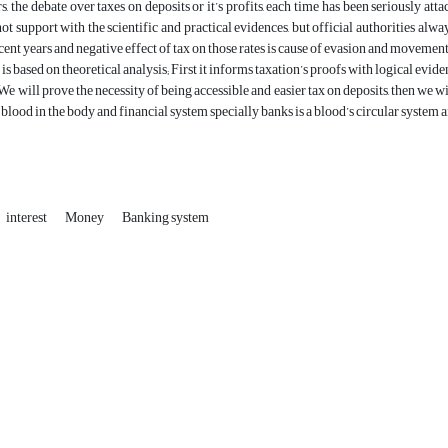
rs, the debate over taxes on deposits or it’s profits, each time has been seriously a
ot support with the scientific and practical evidences, but official authorities alwa
ecent years and negative effect of tax on those rates is cause of evasion and movem
is based on theoretical analysis; First it informs taxation’s proofs with logical evid
 We will prove the necessity of being accessible and easier tax on deposits, then we w
 blood in the body and financial system specially banks is a blood’s circular system
interest
Money
Banking system