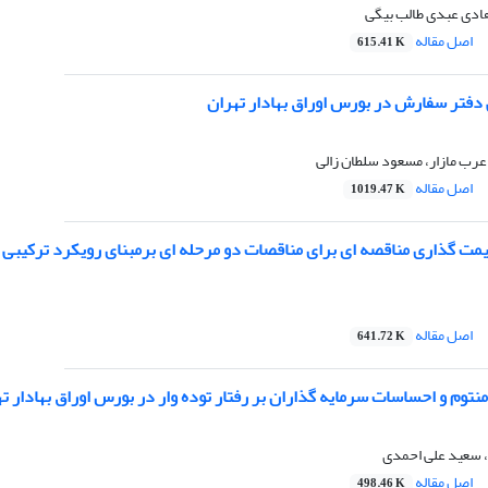
ادی عبدی طالب بیگی
اصل مقاله
615.41 K
 دفتر سفارش در بورس اوراق بهادار تهران
رب مازار، مسعود سلطان زالی
اصل مقاله
1019.47 K
یمت گذاری مناقصه ای برای مناقصات دو مرحله ای برمبنای رویکرد ترکیبی
اصل مقاله
641.72 K
وم و احساسات سرمایه گذاران بر رفتار توده وار در بورس اوراق بهادار ت
 سعید علی احمدی
اصل مقاله
498.46 K