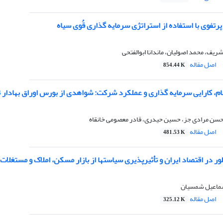
پرتفوی با استفاده از استراتژی سرمایه گذاری قُوی سیاه
ف، محمد اصولیان، ماندانا ابوالفتحی
اصل مقاله
854.44 K
، کارایی سرمایه گذاری و عملکرد شرکت: شواهدی از بورس اوراق بهادار ت
محسن مرادی جز، حسین حیدری، قادر معصومی خانقاه
اصل مقاله
481.53 K
لور در اقتصاد ایران و تأثیرپذیری سیاستها از بازار مسکن، املاک و مستغلات
سماعیل شمسیان
اصل مقاله
325.12 K