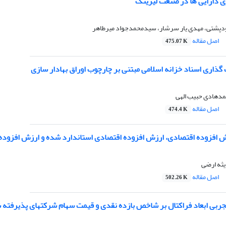
ی دارایی ها در صنعت لیزینگ
دپشتی، مهدی یار سرشار، سیدمحمدجواد میرطاهر
اصل مقاله
475.07 K
گذاری اسناد خزانه اسلامی مبتنی بر چارچوب اوراق بهادار سازی
حمدهادی حبیب الهی
اصل مقاله
474.4 K
زش افزوده اقتصادی، ارزش افزوده اقتصادی استاندارد شده و ارزش افزوده 
یثه ارضی
اصل مقاله
502.26 K
جربی ابعاد فراکتال بر شاخص بازده نقدی و قیمت سهام شرکتهای پذیرفته ش