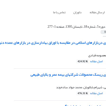
ارسال مقاله
داوران
تماس با ما
دوره 5، شماره 18، تابستان 1395، صفحه 1-277
1
ی دربازارهای اسلامی در مقایسه با اوراق بهادارسازی در بازارهای عمده دنیا
معصومه قبادی
اصل مقاله
424.92 K
ی ریسک محصولات شرکت‏های بیمه عمر و بلایای طبیعی
ی، شهرام بابالویان، محمد جواد ساده وند
اصل مقاله
476.31 K