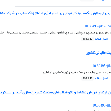
ب برای نواوری کسب و کار مبتنی بر استراتژی ادغام و اکتساب در شرکت ها
10.30495/jik.202
ر، فریدون رهنمای رودپشتی، شادی شاهوردیانی، حسین بدیعی، محسن رستمی مال خلی
اصل مقاله
555.9 K
یت مالیاتی کشور
10.30495/ji
مدی، حسین وظیفه دوست، فریدون رهنمای رودپشتی
اصل مقاله
797.9 K
ن ارتقای فروش غشاها و نانو فیلترهای صنعت شیرین سازی آب، بر عملکرد 
10.30495/ji