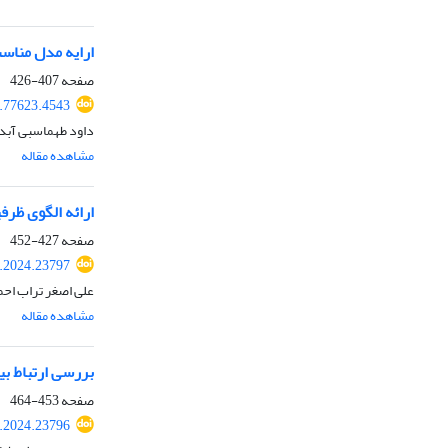
ارایه مدل مناس
صفحه
407-426
4.77623.4543
داود طهماسبی آبد
مشاهده مقاله
ارائه الگوی ظرف
صفحه
427-452
k.2024.23797
علی اصغر تراب اح
مشاهده مقاله
بررسی ارتباط بی
صفحه
453-464
k.2024.23796