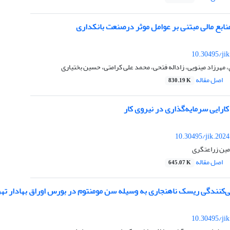
ابع مالی مبتنی بر عوامل موثر درصنعت بانکداری
10.30495/ji
مهرزاد مینویی، زاداله فتحی، محمد علی کرامتی، حسین بختیاری
اصل مقاله
830.19 K
کارایی سرمایه‌گذاری در نیروی کار
10.30495/jik.202
مین زراعتگری
اصل مقاله
645.07 K
‌کنندگی ریسک ناهنجاری به وسیله سن مومنتوم در بورس اوراق بهادار ته
10.30495/ji