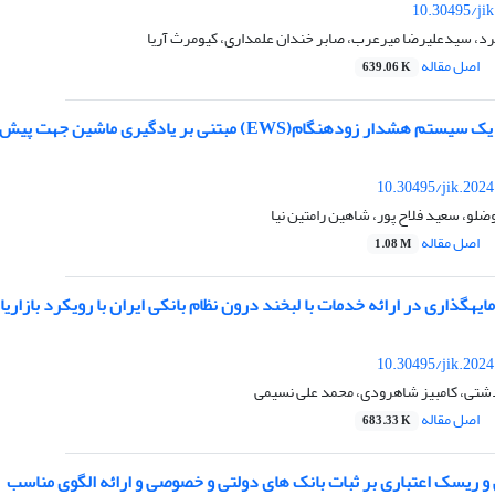
10.30495/ji
رد، سیدعلیرضا میرعرب، صابر خندان علمداری، کیومرث آریا
اصل مقاله
639.06 K
EW) مبتنی بر یادگیری ماشین جهت پیش‌بینی رویدادهای بحرانی جهانی بازارهای سهام
10.30495/jik.202
ضلو، سعید فلاح پور، شاهین رامتین نیا
اصل مقاله
1.08 M
هگذاری در ارائه خدمات با لبخند درون نظام بانکی ایران با رویکرد بازاریا
10.30495/jik.202
شتی، کامبیز شاهرودی، محمد علی نسیمی
اصل مقاله
683.33 K
 ریسک اعتباری بر ثبات بانک های دولتی و خصوصی و ارائه الگوی مناسب