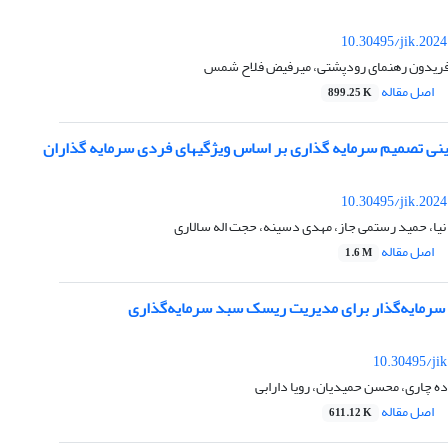
10.30495/jik.202
فریدون رهنمای رودپشتی، میرفیض فلاح شمس
اصل مقاله
899.25 K
ینی تصمیم سرمایه‏ گذاری بر اساس ویژگی‏های فردی سرمایه ‏گذاران
10.30495/jik.202
یا، حمید رستمی جاز، مهدی دسینه، حجت اله سالاری
اصل مقاله
1.6 M
ر سرمایه‌گذار برای مدیریت ریسک سبد سرمایه‌گذاری
10.30495/ji
 چاری، محسن حمیدیان، رویا دارابی
اصل مقاله
611.12 K