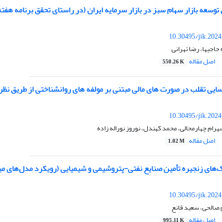
وسعه بازار سهام سبز در بازار سرمایه ایران (در راستای تحقق برنامه هفت
10.30495/jik.202
 حاجیها، رضا تهرانی
اصل مقاله
550.26 K
سایی تقلب در صورت های مالی مبتنی بر مولفه های روانشناختی از طریق نظری
10.30495/jik.202
هرام چهارمحالی، محمد کهندل، نوروز نوراله زاده
اصل مقاله
1.02 M
های زنجیره ‌تأمین صنایع نفتی-پتروشیمی و شیمیایی (رویکرد مدل‌های می
10.30495/jik.202
م صالحی، سعید قانع
اصل مقاله
995.11 K