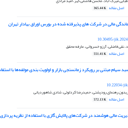
بایی میرک آباد، محسن هاشمی گهر، امید مرادی
اصل مقاله
365.44 K
ماندگی مالی در شرکت های پذیرفته شده در بورس اوراق بهادار تهران
10.30495/jik.202
د، نقی فاضلی، آرزو خسروانی، عارفه محقق
اصل مقاله
551.41 K
 سهام مبتنی بر رویکرد زمانسنجی بازار و اولویت بندی مولفه‌ها با استفاده از
10.22034/ji
ریدون رهنمای رودپشتی، حمیدرضا کردلوئی، شادی شاهوردیانی
اصل مقاله
572.13 K
ریت مالی هوشمند در شرکت‌های پالایش گازی با استفاده از نظریه پردازی د