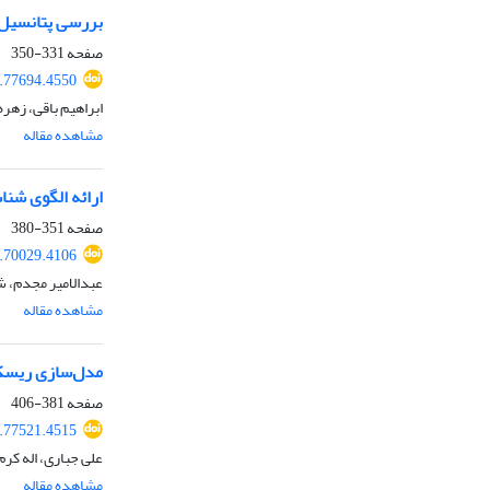
بررسی پتانسیل ت
صفحه
331-350
4.77694.4550
ابراهیم باقی، زهره
مشاهده مقاله
ارائه الگوی شنا
صفحه
351-380
4.70029.4106
عبدالامیر مجدم، ش
مشاهده مقاله
مدل‌سازی ریسک‌
صفحه
381-406
4.77521.4515
علی جباری، اله کر
مشاهده مقاله