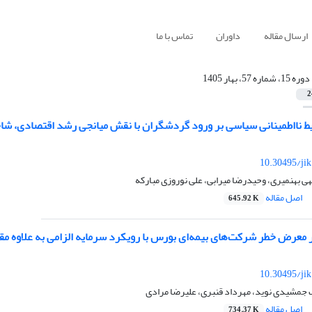
ارسال مقاله
داوران
تماس با ما
دوره 15، شماره 57، بهار 1405
2
ایط نااطمینانی سیاسی بر ورود گردشگران با نقش میانجی رشد اقتصادی، ش
10.30495/ji
ی بهنمیری، وحیدرضا میرابی، علی نوروزی مبارکه
اصل مقاله
645.92 K
معرض خطر شرکت‌های بیمه‌ای بورس با رویکرد سرمایه الزامی به علاوه مق
10.30495/ji
 جمشیدی نوید، مهرداد قنبری، علیرضا مرادی
اصل مقاله
734.37 K