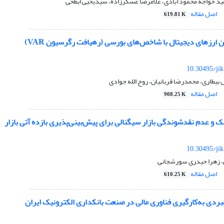
مید خواجه محمودآبادی، غلامرضا عسکرزاده، سیدیحیی ابطحی
اصل مقاله
619.81 K
ین ارزهای دیجیتال با شاخص‌های بورسی (رهیافت رگرسیون VAR)
10.30495/ji
 بیطاری، محمدرضا قربانیان، روح الله جوادی
اصل مقاله
908.25 K
 و عدم نقدشوندگی بازار سیگنالی برای پیش‌بینی‌پذیری بازده آتی بازار
10.30495/ji
، زهرا حیدری سورشجانی
اصل مقاله
610.25 K
هبردی به‌کارگیری فناوری مالی در صنعت بانکداری الکترونیک ایران