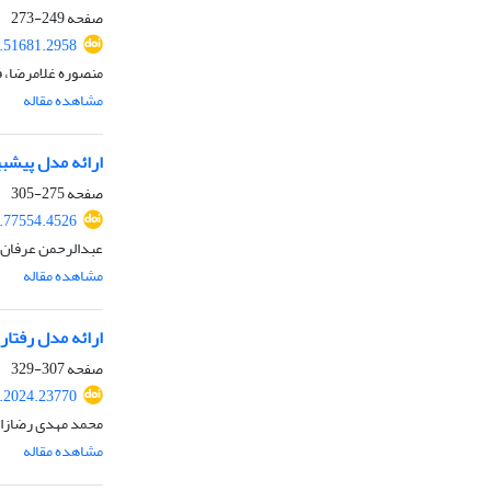
صفحه
249-273
4.51681.2958
منصوره غلامرضا، 
مشاهده مقاله
ارائه مدل پیش‏ب
صفحه
275-305
4.77554.4526
عبدالرحمن عرفان ن
مشاهده مقاله
ارائه مدل رفتا
صفحه
307-329
k.2024.23770
محمد مهدی رضازاده
مشاهده مقاله