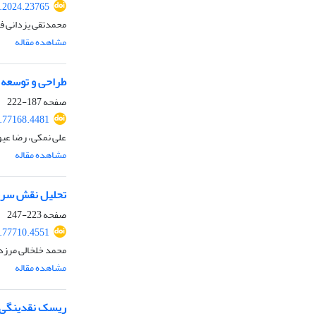
k.2024.23765
محمدتقی یزدانی ف
مشاهده مقاله
طراحی و توسعه یک سیستم هشدار زودهنگام(S
صفحه
187-222
4.77168.4481
علی نمکی، رضا عیو
مشاهده مقاله
تحلیل نقش سرمای
صفحه
223-247
4.77710.4551
محمد خلخالی مرزد
مشاهده مقاله
ریسک نقدینگی و