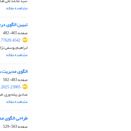
سید محمدعلی طباط
مشاهده مقاله
تبیین الگوی در
صفحه
465-482
4.77620.4542
ابراهیم یوسفی نژا
مشاهده مقاله
الگوی مدیریت سبد
صفحه
483-502
k.2025.23905
صادق پیله وری، ف
مشاهده مقاله
طراحی الگوی مدی
صفحه
503-529