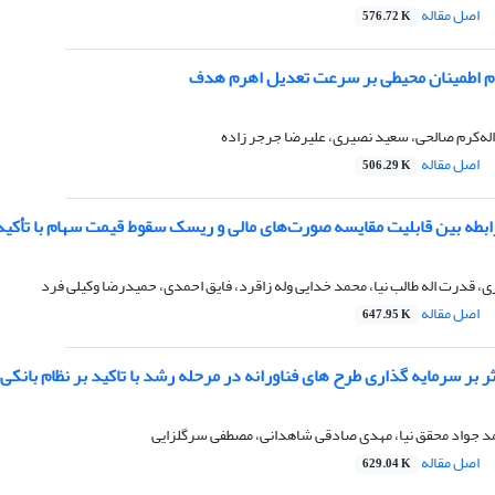
اصل مقاله
576.72 K
م اطمینان محیطی بر سرعت تعدیل اهرم هدف
له‌کرم صالحی، سعید نصیری، علیرضا جرجر زاده
اصل مقاله
506.29 K
 رابطه بین قابلیت مقایسه صورت‌های مالی و ریسک سقوط قیمت سهام با تأک
، قدرت اله طالب نیا، محمد خدایی وله زاقرد، فایق احمدی، حمیدرضا وکیلی فرد
اصل مقاله
647.95 K
ر بر سرمایه گذاری طرح های فناورانه در مرحله رشد با تاکید بر نظام بانکی
 جواد محقق نیا، مهدی صادقی شاهدانی، مصطفی سرگلزایی
اصل مقاله
629.04 K