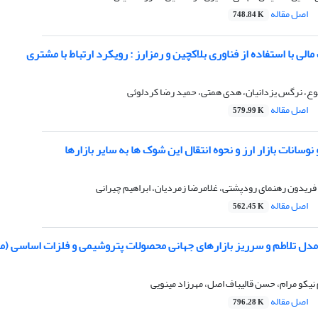
اصل مقاله
748.84 K
لی با استفاده از فناوری بلاکچین و رمزارز : رویکرد ارتباط با مشتری
ع، نرگس یزدانیان، هدی همتی، حمید رضا کردلوئی
اصل مقاله
579.99 K
وسانات بازار ارز و نحوه انتقال این شوک ها به سایر بازارها
ریدون رهنمای رودپشتی، غلامرضا زمردیان، ابراهیم چیرانی
اصل مقاله
562.45 K
دل‌ تلاطم و سرریز بازارهای جهانی محصولات پتروشیمی و فلزات اساسی (مبتن
 نیکو مرام، حسن قالیباف اصل، مهرزاد مینویی
اصل مقاله
796.28 K