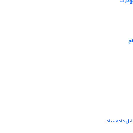
چ‌مارک
فع
یل داده بنیاد