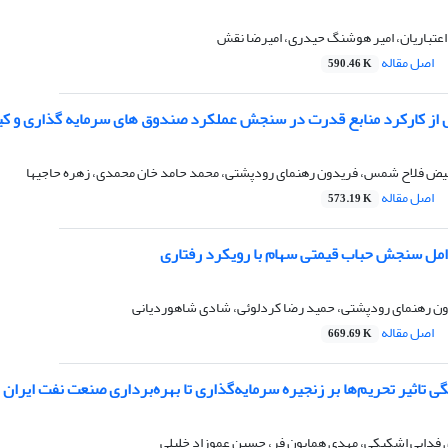
اعتباریان، امیر هوشنگ حیدری، امیرضا نقش
اصل مقاله
590.46 K
 از کارکرد منابع قدرت در سنجش عملکرد صندوق های سرمایه گذاری و ک
یرفیض فلاح شمس، فریدون رهنمای رودپشتی، محمد حامد خان محمدی، زهره حاجیها
اصل مقاله
573.19 K
امل سنجش حباب قیمتی سهام با رویکرد رفتاری
ون رهنمای رودپشتی، حمید رضا کردلوئی، شادی شاهوردیانی
اصل مقاله
669.69 K
ی تاثیر تحریم‌ها بر زنجیره سرمایه‌گذاری تا بهره‌برداری صنعت نفت ایران 
ی فدایی اشکیکی، مهدی همایون فر، حسین عموزاد خلیلی