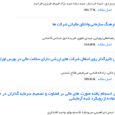
ریزدی، سینا خردیار، سید رضا سید نژاد فهیم، فرزین فرحبد
اصل مقاله
441.77 K
فرهنگ سازمانی واخلاق مالیاتی شرکت ها
رمضانعلی رویایی، مهدی تقوی، فریده حق شناس کاشانی
اصل مقاله
514.68 K
تاثیرگذار روی انتقال شرکت های ارزشی دارای سلامت مالی در بورس اوراق 
زجائی، زاداله فتحی، میرفیض فلاح شمس
اصل مقاله
599.05 K
گوی انسجام یافته صورت های مالی بر قضاوت و تصمیم سرمایه گذاران در مق
فاده از رویکرد شبه آزمایشی
سن ابراهیمی سروعلیا، قاسم بولو، وحید افتخاری