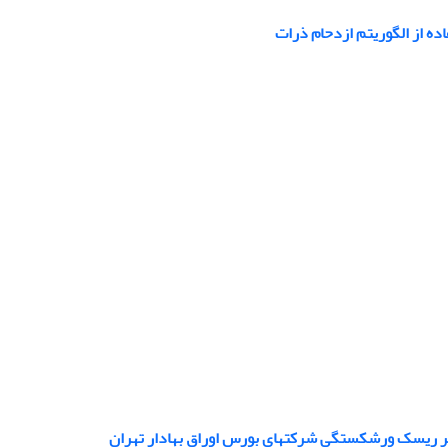
ده از الگوریتم ازدحام ذرات
ر ریسک ورشکستگی شرکتهای بورس اوراق بهادار تهران