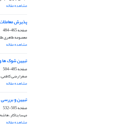
مشاهده مقاله
پذیرش معاملات ما
صفحه
465-484
معصومه طاهری طلو
مشاهده مقاله
تبیین شوک ها و ن
صفحه
485-504
صغرا رضی کاظمی، ف
مشاهده مقاله
تبیین و بررسی م
صفحه
505-532
مهسا بناکار، هاشم
مشاهده مقاله