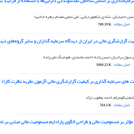
رمایه‌گذاری بر اساس شاخص نقدشوندگی دارایی‌ها با استفاده از فرآیند ‏بن
حسن حمیدیان، شادی شاهوردیانی، علی نجفی مقدم، زهره حاجیها
اصل مقاله
700.19 K
یت گزارشگری مالی در ایران از دیدگاه سرمایه گذاران و سایر گروه‌های ذین
، رسول برادران حسن زاده، احمد محمدی، هوشنگ تقی زاده
اصل مقاله
1004.22 K
 های سرمایه گذاری بر کیفیت گزارشگری مالی (آزمون نظریه نظارت کارا)
م نیکومرام، احمد یعقوب نژاد
اصل مقاله
764.1 K
ؤثر بر مسمومیت مالی و طراحی الگوی پارادایم مسمومیت مالی مبتنی بر تحل