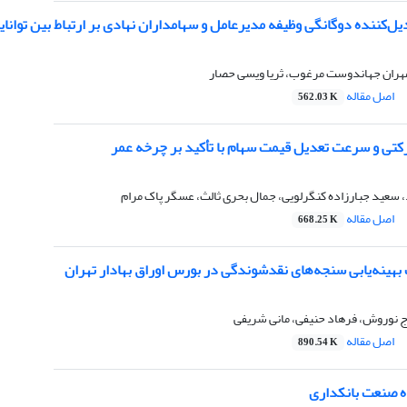
یل‌کننده دوگانگی وظیفه مدیرعامل و سهامداران نهادی بر ارتباط بین توا
هران جهاندوست مرغوب، ثریا ویسی حصار
اصل مقاله
562.03 K
کتی و سرعت تعدیل قیمت سهام با تأکید بر چرخه عمر
 سعید جبارزاده کنگرلویی، جمال بحری ثالث، عسگر پاک مرام
اصل مقاله
668.25 K
بهینه‌یابی سنجه‌های نقدشوندگی در بورس اوراق بهادار تهران
ج نوروش، فرهاد حنیفی، مانی شریفی
اصل مقاله
890.54 K
ه صنعت بانکداری