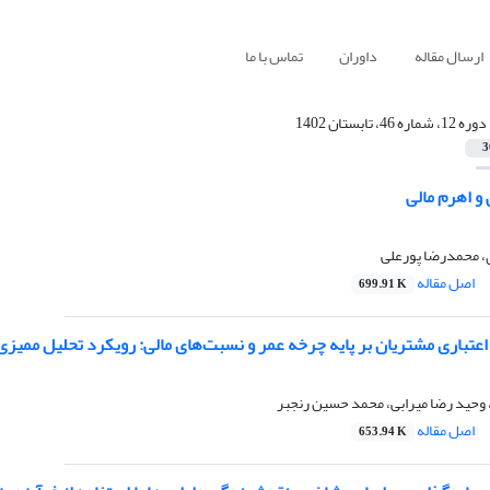
ارسال مقاله
داوران
تماس با ما
دوره 12، شماره 46، تابستان 1402
3
و اهرم مالی
محمدرضا پورعلی
اصل مقاله
699.91 K
عتباری مشتریان بر پایه چرخه عمر و نسبت‌های مالی: رویکرد تحلیل ممیزی
، وحید رضا میرابی، محمد حسین رنجبر
اصل مقاله
653.94 K